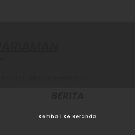
 PARIAMAN
an
olah
LSP P1 SMKN 3 PARIAMAN
Berita
BERITA
Kembali Ke Beranda