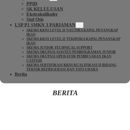
PPID
SK KELULUSAN
Ekstrakulikuler
Staf Osis
LSP P1 SMKN 3 PARIAMAN
SKEMA KKNI LEVEL II NAUTIKA KAPAL PENANGKAP
IKAN
SKEMA KKNI LEVEL II TEKHNIKA KAPAL PENANGKAP
IKAN
SKEMA JUNIOR TECHNICAL SUPPORT
SKEMA OKUPASI ASISTEN PEMROGRAMAN JUNIOR
SKEMA OKUPASI OPERATOR PEMBESARAN IKAN
CATFISH
SKEMA SERTIFIKASI KKNI KUALIFIKASI II BIDANG
TEKNIK REFRIGERASI DAN TATA UDARA
Berita
BERITA
Kembali Ke Beranda