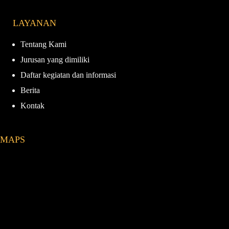
c
s
u
k
e
t
T
T
LAYANAN
b
a
u
o
o
g
b
k
o
r
e
Tentang Kami
k
a
Jurusan yang dimiliki
m
Daftar kegiatan dan informasi
Berita
Kontak
MAPS