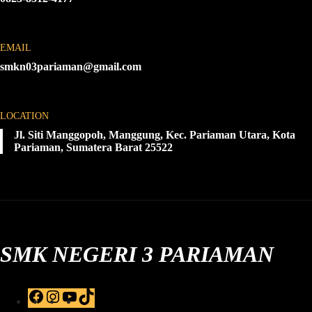
EMAIL
smkn03pariaman@gmail.com
LOCATION
Jl. Siti Manggopoh, Manggung, Kec. Pariaman Utara, Kota
Pariaman, Sumatera Barat 25522
SMK NEGERI 3 PARIAMAN
F
I
Y
T
a
n
o
i