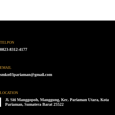
TELPON
0823-8312-4177
EMAIL
smkn03pariaman@gmail.com
LOCATION
Jl. Siti Manggopoh, Manggung, Kec. Pariaman Utara, Kota
Pariaman, Sumatera Barat 25522