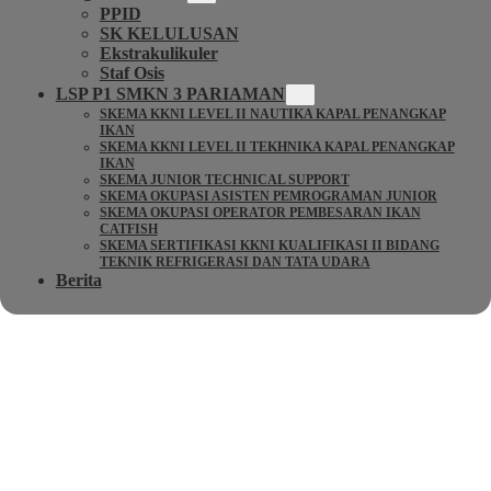
PPID
SK KELULUSAN
Ekstrakulikuler
Staf Osis
LSP P1 SMKN 3 PARIAMAN
SKEMA KKNI LEVEL II NAUTIKA KAPAL PENANGKAP
IKAN
SKEMA KKNI LEVEL II TEKHNIKA KAPAL PENANGKAP
IKAN
SKEMA JUNIOR TECHNICAL SUPPORT
SKEMA OKUPASI ASISTEN PEMROGRAMAN JUNIOR
SKEMA OKUPASI OPERATOR PEMBESARAN IKAN
CATFISH
SKEMA SERTIFIKASI KKNI KUALIFIKASI II BIDANG
TEKNIK REFRIGERASI DAN TATA UDARA
Berita