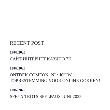
RECENT POST
11/07/2025
САЙТ ИНТЕРНЕТ КАЗИНО 7К
11/07/2025
ONTDEK COMEON! NL: JOUW
TOPBESTEMMING VOOR ONLINE GOKKEN!
11/07/2025
SPELA TROTS SPELPAUS JUNI 2025