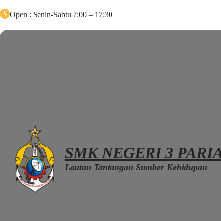
Open : Senin-Sabtu 7:00 – 17:30
SMK NEGERI 3 PAR
Lautan Tantangan Sumber Kehidupan