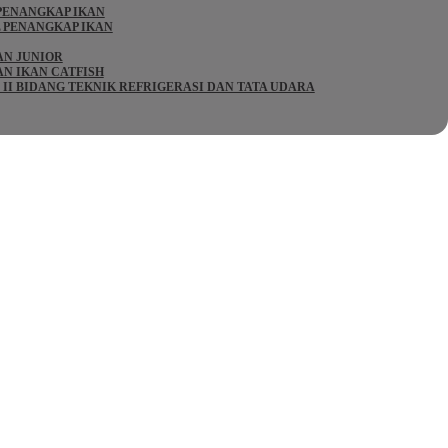
 PENANGKAP IKAN
L PENANGKAP IKAN
AN JUNIOR
N IKAN CATFISH
 II BIDANG TEKNIK REFRIGERASI DAN TATA UDARA
RHANELER IÇIN RESMI