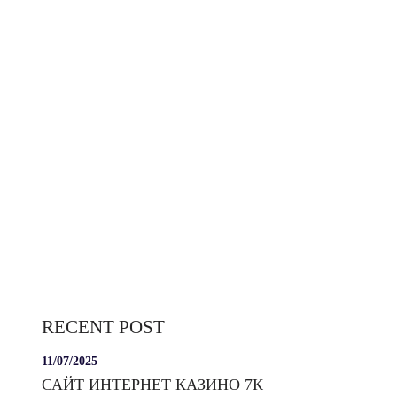
RECENT POST
11/07/2025
САЙТ ИНТЕРНЕТ КАЗИНО 7К