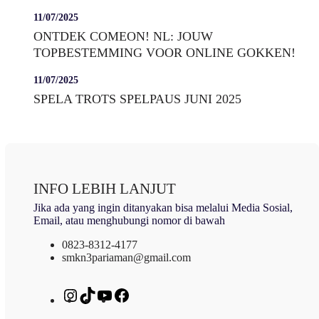
11/07/2025
ONTDEK COMEON! NL: JOUW
TOPBESTEMMING VOOR ONLINE GOKKEN!
11/07/2025
SPELA TROTS SPELPAUS JUNI 2025
INFO LEBIH LANJUT
Jika ada yang ingin ditanyakan bisa melalui Media Sosial,
Email, atau menghubungi nomor di bawah
0823-8312-4177
smkn3pariaman@gmail.com
I
T
Y
F
n
i
o
a
s
k
u
c