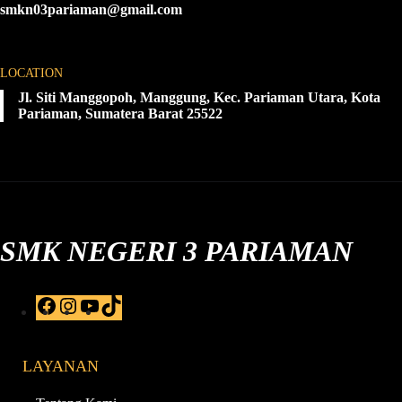
smkn03pariaman@gmail.com
LOCATION
Jl. Siti Manggopoh, Manggung, Kec. Pariaman Utara, Kota
Pariaman, Sumatera Barat 25522
SMK NEGERI 3 PARIAMAN
F
I
Y
T
a
n
o
i
c
s
u
k
e
t
T
T
LAYANAN
b
a
u
o
o
g
b
k
o
r
e