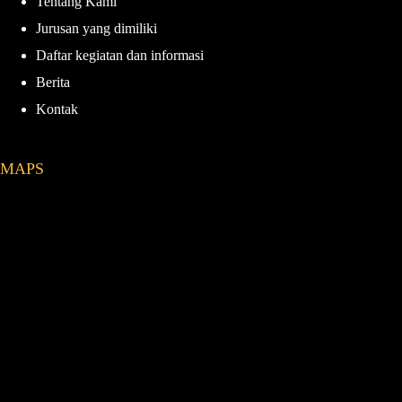
Tentang Kami
k
a
Jurusan yang dimiliki
m
Daftar kegiatan dan informasi
Berita
Kontak
MAPS