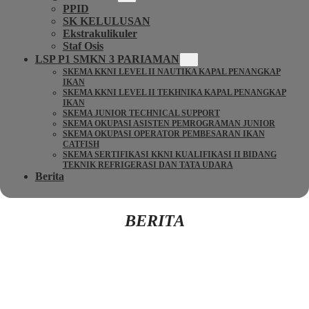
PPID
SK KELULUSAN
Ekstrakulikuler
Staf Osis
LSP P1 SMKN 3 PARIAMAN
SKEMA KKNI LEVEL II NAUTIKA KAPAL PENANGKAP
IKAN
SKEMA KKNI LEVEL II TEKHNIKA KAPAL PENANGKAP
IKAN
SKEMA JUNIOR TECHNICAL SUPPORT
SKEMA OKUPASI ASISTEN PEMROGRAMAN JUNIOR
SKEMA OKUPASI OPERATOR PEMBESARAN IKAN
CATFISH
SKEMA SERTIFIKASI KKNI KUALIFIKASI II BIDANG
TEKNIK REFRIGERASI DAN TATA UDARA
Berita
BERITA
Kembali Ke Beranda