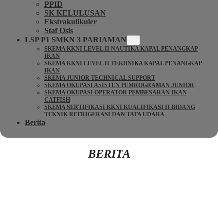
PPID
SK KELULUSAN
Ekstrakulikuler
Staf Osis
LSP P1 SMKN 3 PARIAMAN
SKEMA KKNI LEVEL II NAUTIKA KAPAL PENANGKAP
IKAN
SKEMA KKNI LEVEL II TEKHNIKA KAPAL PENANGKAP
IKAN
SKEMA JUNIOR TECHNICAL SUPPORT
SKEMA OKUPASI ASISTEN PEMROGRAMAN JUNIOR
SKEMA OKUPASI OPERATOR PEMBESARAN IKAN
CATFISH
SKEMA SERTIFIKASI KKNI KUALIFIKASI II BIDANG
TEKNIK REFRIGERASI DAN TATA UDARA
Berita
BERITA
Kembali Ke Beranda