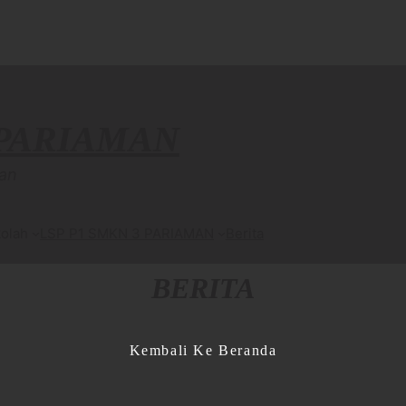
 PARIAMAN
an
olah
LSP P1 SMKN 3 PARIAMAN
Berita
BERITA
Kembali Ke Beranda