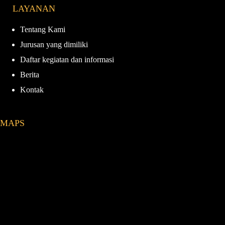
LAYANAN
b
a
u
o
o
g
b
k
o
r
e
Tentang Kami
k
a
Jurusan yang dimiliki
m
Daftar kegiatan dan informasi
Berita
Kontak
MAPS