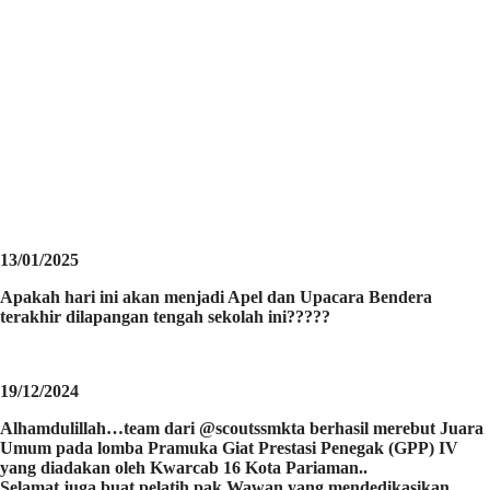
13/01/2025
Apakah hari ini akan menjadi Apel dan Upacara Bendera
terakhir dilapangan tengah sekolah ini?????
19/12/2024
Alhamdulillah…team dari @scoutssmkta berhasil merebut Juara
Umum pada lomba Pramuka Giat Prestasi Penegak (GPP) IV
yang diadakan oleh Kwarcab 16 Kota Pariaman..
Selamat juga buat pelatih pak Wawan yang mendedikasikan