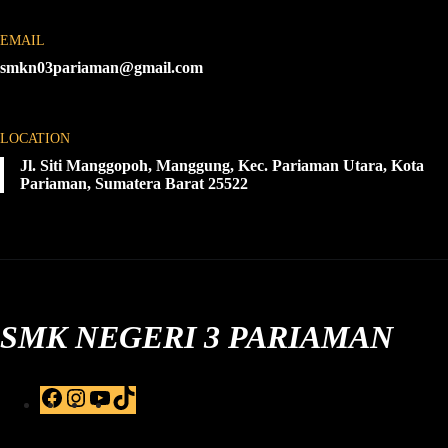
EMAIL
smkn03pariaman@gmail.com
LOCATION
Jl. Siti Manggopoh, Manggung, Kec. Pariaman Utara, Kota
Pariaman, Sumatera Barat 25522
SMK NEGERI 3 PARIAMAN
F
I
Y
T
a
n
o
i
c
s
u
k
e
t
T
T