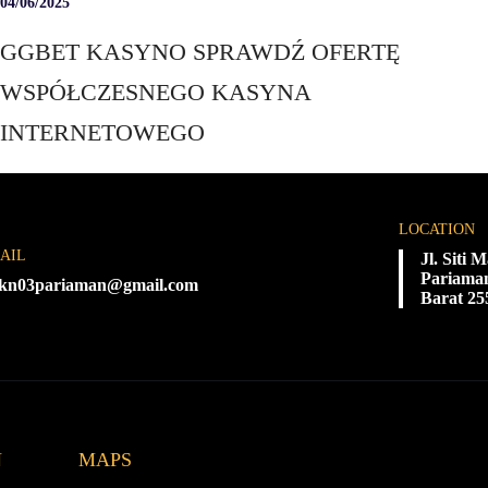
04/06/2025
GGBET KASYNO SPRAWDŹ OFERTĘ
WSPÓŁCZESNEGO KASYNA
INTERNETOWEGO
LOCATION
AIL
Jl. Siti
Pariaman
kn03pariaman@gmail.com
Barat 25
N
MAPS