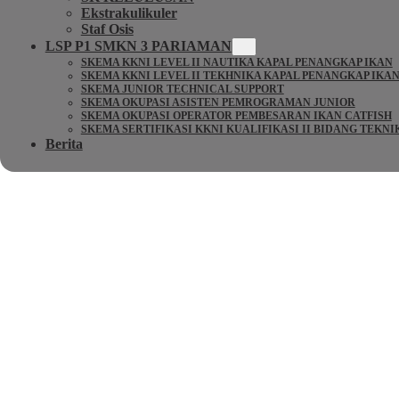
Ekstrakulikuler
Staf Osis
LSP P1 SMKN 3 PARIAMAN
SKEMA KKNI LEVEL II NAUTIKA KAPAL PENANGKAP IKAN
SKEMA KKNI LEVEL II TEKHNIKA KAPAL PENANGKAP IKA
SKEMA JUNIOR TECHNICAL SUPPORT
SKEMA OKUPASI ASISTEN PEMROGRAMAN JUNIOR
SKEMA OKUPASI OPERATOR PEMBESARAN IKAN CATFISH
SKEMA SERTIFIKASI KKNI KUALIFIKASI II BIDANG TEKN
Berita