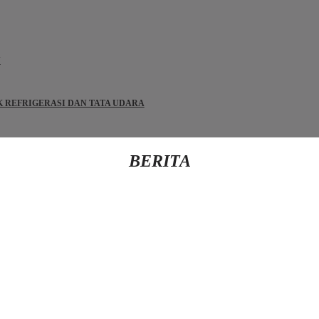
N
IK REFRIGERASI DAN TATA UDARA
BERITA
Kembali Ke Beranda