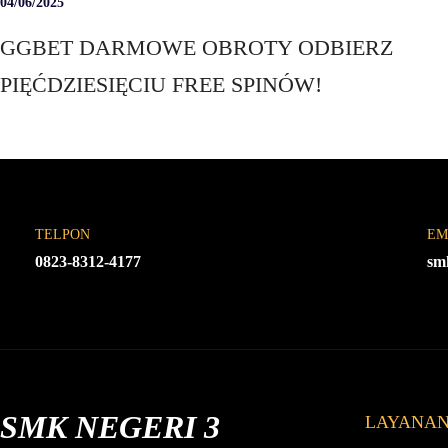
04/06/2025
GGBET DARMOWE OBROTY ODBIERZ
PIĘĆDZIESIĘCIU FREE SPINÓW!
TELPON
EM
0823-8312-4177
sm
SMK NEGERI 3
LAYANA