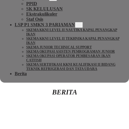
PPID
SK KELULUSAN
Ekstrakulikuler
Staf Osis
LSP P1 SMKN 3 PARIAMAN
SKEMA KKNI LEVEL II NAUTIKA KAPAL PENANGKAP
IKAN
SKEMA KKNI LEVEL II TEKHNIKA KAPAL PENANGKAP
IKAN
SKEMA JUNIOR TECHNICAL SUPPORT
SKEMA OKUPASI ASISTEN PEMROGRAMAN JUNIOR
SKEMA OKUPASI OPERATOR PEMBESARAN IKAN
CATFISH
SKEMA SERTIFIKASI KKNI KUALIFIKASI II BIDANG
TEKNIK REFRIGERASI DAN TATA UDARA
Berita
BERITA
Kembali Ke Beranda