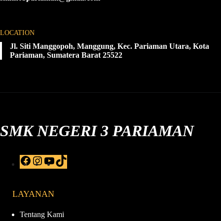
LOCATION
Jl. Siti Manggopoh, Manggung, Kec. Pariaman Utara, Kota
Pariaman, Sumatera Barat 25522
SMK NEGERI 3 PARIAMAN
F
I
Y
T
a
n
o
i
c
s
u
k
e
t
T
T
LAYANAN
b
a
u
o
o
g
b
k
o
r
e
Tentang Kami
k
a