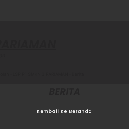
 PARIAMAN
an
olah
LSP P1 SMKN 3 PARIAMAN
Berita
BERITA
Kembali Ke Beranda