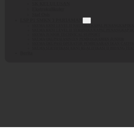
SK KELULUSAN
Ekstrakulikuler
Staf Osis
LSP P1 SMKN 3 PARIAMAN
SKEMA KKNI LEVEL II NAUTIKA KAPAL PENANGKAP IK
SKEMA KKNI LEVEL II TEKHNIKA KAPAL PENANGKAP I
SKEMA JUNIOR TECHNICAL SUPPORT
SKEMA OKUPASI ASISTEN PEMROGRAMAN JUNIOR
SKEMA OKUPASI OPERATOR PEMBESARAN IKAN CATFI
SKEMA SERTIFIKASI KKNI KUALIFIKASI II BIDANG TE
Berita