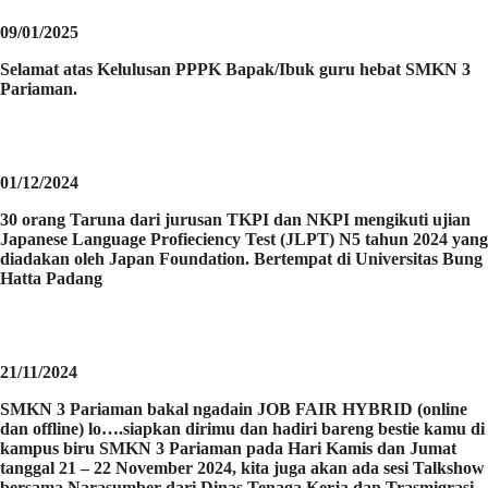
09/01/2025
Selamat atas Kelulusan PPPK Bapak/Ibuk guru hebat SMKN 3
Pariaman.
01/12/2024
30 orang Taruna dari jurusan TKPI dan NKPI mengikuti ujian
Japanese Language Profieciency Test (JLPT) N5 tahun 2024 yang
diadakan oleh Japan Foundation. Bertempat di Universitas Bung
Hatta Padang
21/11/2024
SMKN 3 Pariaman bakal ngadain JOB FAIR HYBRID (online
dan offline) lo….siapkan dirimu dan hadiri bareng bestie kamu di
kampus biru SMKN 3 Pariaman pada Hari Kamis dan Jumat
tanggal 21 – 22 November 2024, kita juga akan ada sesi Talkshow
bersama Narasumber dari Dinas Tenaga Kerja dan Trasmigrasi