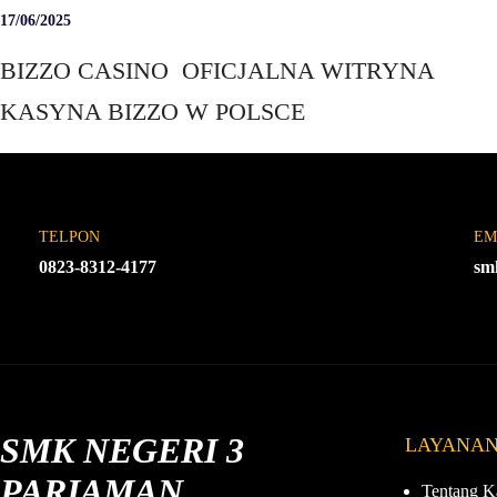
17/06/2025
BIZZO CASINO ️ OFICJALNA WITRYNA
KASYNA BIZZO W POLSCE
TELPON
EM
0823-8312-4177
sm
SMK NEGERI 3
LAYANA
PARIAMAN
Tentang K