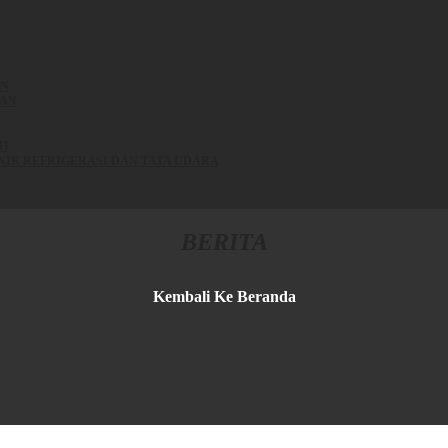
AN
KAN
SH
KNIK REFRIGERASI DAN TATA UDARA
BERITA
Kembali Ke Beranda