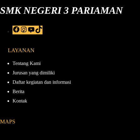
SMK NEGERI 3 PARIAMAN
F
I
Y
T
a
n
o
i
c
s
u
k
e
t
T
T
LAYANAN
b
a
u
o
o
g
b
k
o
r
e
Tentang Kami
k
a
Jurusan yang dimiliki
m
Daftar kegiatan dan informasi
Berita
Kontak
MAPS