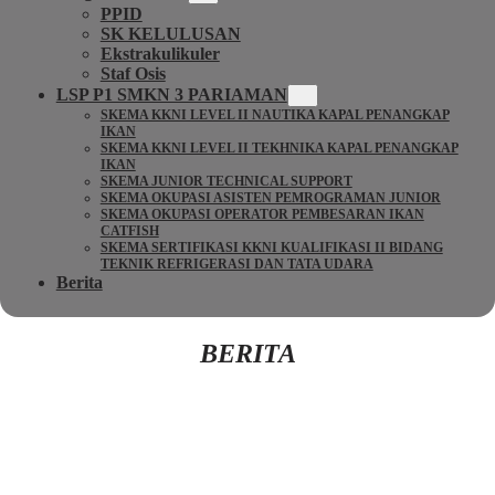
PPID
SK KELULUSAN
Ekstrakulikuler
Staf Osis
LSP P1 SMKN 3 PARIAMAN
SKEMA KKNI LEVEL II NAUTIKA KAPAL PENANGKAP
IKAN
SKEMA KKNI LEVEL II TEKHNIKA KAPAL PENANGKAP
IKAN
SKEMA JUNIOR TECHNICAL SUPPORT
SKEMA OKUPASI ASISTEN PEMROGRAMAN JUNIOR
SKEMA OKUPASI OPERATOR PEMBESARAN IKAN
CATFISH
SKEMA SERTIFIKASI KKNI KUALIFIKASI II BIDANG
TEKNIK REFRIGERASI DAN TATA UDARA
Berita
BERITA
Kembali Ke Beranda