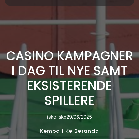
CASINO KAMPAGNER
I DAG TIL NYE SAMT
EKSISTERENDE
SPILLERE
isko isko
29/06/2025
Kembali Ke Beranda