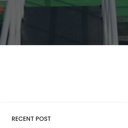
RECENT POST