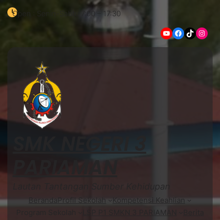
Open : Senin-Sabtu 7:00 – 17:30
YouTube
Facebook
TikTok
Instagram
SMK NEGERI 3
PARIAMAN
Lautan Tantangan Sumber Kehidupan
Beranda
Profil Sekolah
Kompetensi Keahlian
Program Sekolah
LSP P1 SMKN 3 PARIAMAN
Berita