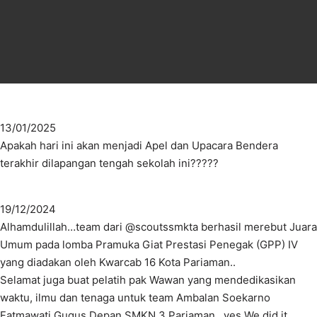
13/01/2025
Apakah hari ini akan menjadi Apel dan Upacara Bendera
terakhir dilapangan tengah sekolah ini?????
19/12/2024
Alhamdulillah…team dari @scoutssmkta berhasil merebut Juara
Umum pada lomba Pramuka Giat Prestasi Penegak (GPP) IV
yang diadakan oleh Kwarcab 16 Kota Pariaman..
Selamat juga buat pelatih pak Wawan yang mendedikasikan
waktu, ilmu dan tenaga untuk team Ambalan Soekarno
Fatmawati Gugus Depan SMKN 3 Pariaman.. yes We did it