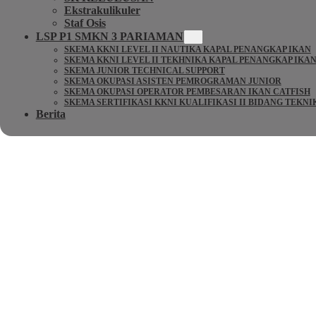
Ekstrakulikuler
Staf Osis
LSP P1 SMKN 3 PARIAMAN
SKEMA KKNI LEVEL II NAUTIKA KAPAL PENANGKAP IKAN
SKEMA KKNI LEVEL II TEKHNIKA KAPAL PENANGKAP IKA
SKEMA JUNIOR TECHNICAL SUPPORT
SKEMA OKUPASI ASISTEN PEMROGRAMAN JUNIOR
SKEMA OKUPASI OPERATOR PEMBESARAN IKAN CATFISH
SKEMA SERTIFIKASI KKNI KUALIFIKASI II BIDANG TEKN
Berita