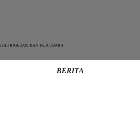
N
IK REFRIGERASI DAN TATA UDARA
BERITA
Kembali Ke Beranda