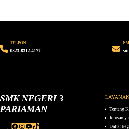
TELPON
EM
0823-8312-4177
sm
SMK NEGERI 3
LAYANA
PARIAMAN
Tentang K
Jurusan ya
F
I
Y
T
Daftar keg