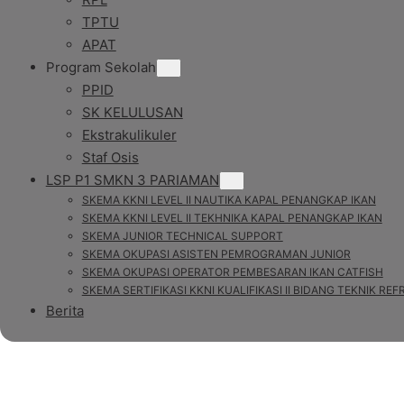
TPTU
APAT
Program Sekolah
PPID
SK KELULUSAN
Ekstrakulikuler
Staf Osis
LSP P1 SMKN 3 PARIAMAN
SKEMA KKNI LEVEL II NAUTIKA KAPAL PENANGKAP IKAN
SKEMA KKNI LEVEL II TEKHNIKA KAPAL PENANGKAP IKAN
SKEMA JUNIOR TECHNICAL SUPPORT
SKEMA OKUPASI ASISTEN PEMROGRAMAN JUNIOR
SKEMA OKUPASI OPERATOR PEMBESARAN IKAN CATFISH
SKEMA SERTIFIKASI KKNI KUALIFIKASI II BIDANG TEKNIK RE
Berita