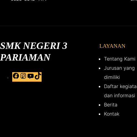
SMK NEGERI 3
LAYANAN
PARIAMAN
Tentang Kami
Jurusan yang
F
I
Y
T
dimiliki
a
n
o
i
Daftar kegiat
c
s
u
k
dan informasi
e
t
T
T
Berita
b
a
u
o
Kontak
o
g
b
k
o
r
e
k
a
m