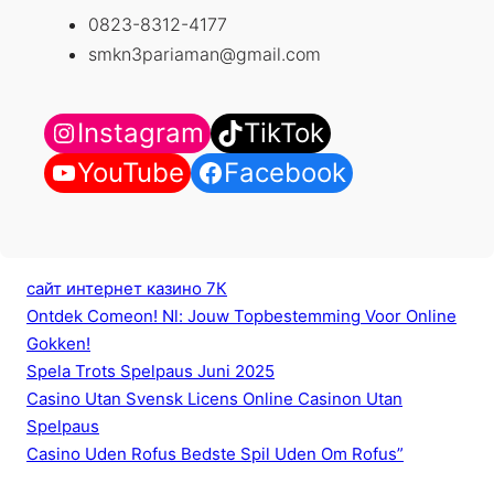
0823-8312-4177
smkn3pariaman@gmail.com
Instagram
TikTok
YouTube
Facebook
сайт интернет казино 7К
Ontdek Comeon! Nl: Jouw Topbestemming Voor Online
Gokken!
Spela Trots Spelpaus Juni 2025
Casino Utan Svensk Licens Online Casinon Utan
Spelpaus
Casino Uden Rofus Bedste Spil Uden Om Rofus”