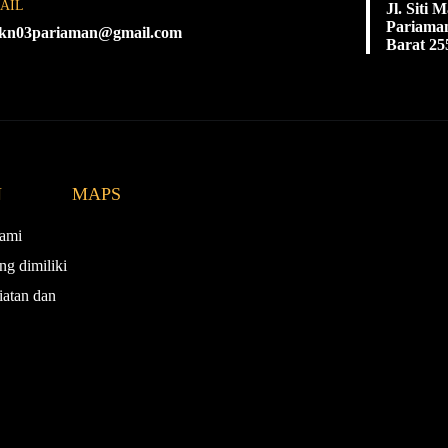
AIL
Jl. Siti
Pariaman
kn03pariaman@gmail.com
Barat 25
N
MAPS
ami
ng dimiliki
iatan dan