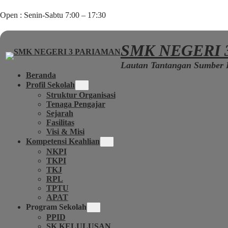
Open : Senin-Sabtu 7:00 – 17:30
SMK NEGERI 
Lautan Tantangan Sumber 
Beranda
Profil Sekolah
Struktur Organisasi
Tenaga Pengajar
Sejarah
Fasilitas
Visi & Misi
Kompetensi Keahlian
NKPI
TKPI
TKJ
RPL
TPTU
APAT
Program Sekolah
PPID
SK KELULUSAN