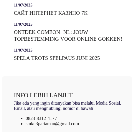
11/07/2025
САЙТ ИНТЕРНЕТ КАЗИНО 7К
11/07/2025
ONTDEK COMEON! NL: JOUW
TOPBESTEMMING VOOR ONLINE GOKKEN!
11/07/2025
SPELA TROTS SPELPAUS JUNI 2025
INFO LEBIH LANJUT
Jika ada yang ingin ditanyakan bisa melalui Media Sosial,
Email, atau menghubungi nomor di bawah
0823-8312-4177
smkn3pariaman@gmail.com