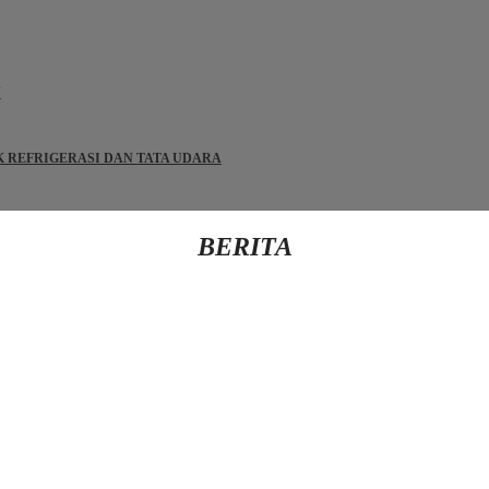
N
IK REFRIGERASI DAN TATA UDARA
BERITA
Kembali Ke Beranda