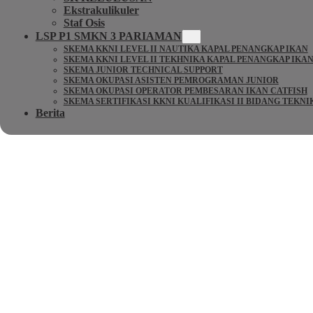
Ekstrakulikuler
Staf Osis
LSP P1 SMKN 3 PARIAMAN
SKEMA KKNI LEVEL II NAUTIKA KAPAL PENANGKAP IKAN
SKEMA KKNI LEVEL II TEKHNIKA KAPAL PENANGKAP IKA
SKEMA JUNIOR TECHNICAL SUPPORT
SKEMA OKUPASI ASISTEN PEMROGRAMAN JUNIOR
SKEMA OKUPASI OPERATOR PEMBESARAN IKAN CATFISH
SKEMA SERTIFIKASI KKNI KUALIFIKASI II BIDANG TEKN
Berita