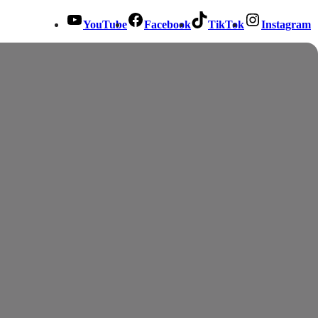
YouTube
Facebook
TikTok
Instagram