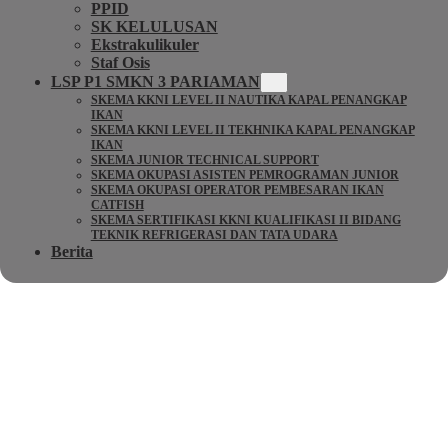
PPID
SK KELULUSAN
Ekstrakulikuler
Staf Osis
LSP P1 SMKN 3 PARIAMAN
SKEMA KKNI LEVEL II NAUTIKA KAPAL PENANGKAP
IKAN
SKEMA KKNI LEVEL II TEKHNIKA KAPAL PENANGKAP
IKAN
SKEMA JUNIOR TECHNICAL SUPPORT
SKEMA OKUPASI ASISTEN PEMROGRAMAN JUNIOR
SKEMA OKUPASI OPERATOR PEMBESARAN IKAN
CATFISH
SKEMA SERTIFIKASI KKNI KUALIFIKASI II BIDANG
TEKNIK REFRIGERASI DAN TATA UDARA
Berita