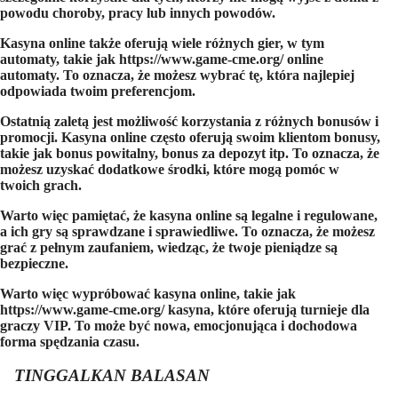
powodu choroby, pracy lub innych powodów.
Kasyna online także oferują wiele różnych gier, w tym
automaty, takie jak https://www.game-cme.org/ online
automaty. To oznacza, że możesz wybrać tę, która najlepiej
odpowiada twoim preferencjom.
Ostatnią zaletą jest możliwość korzystania z różnych bonusów i
promocji. Kasyna online często oferują swoim klientom bonusy,
takie jak bonus powitalny, bonus za depozyt itp. To oznacza, że
możesz uzyskać dodatkowe środki, które mogą pomóc w
twoich grach.
Warto więc pamiętać, że kasyna online są legalne i regulowane,
a ich gry są sprawdzane i sprawiedliwe. To oznacza, że możesz
grać z pełnym zaufaniem, wiedząc, że twoje pieniądze są
bezpieczne.
Warto więc wypróbować kasyna online, takie jak
https://www.game-cme.org/ kasyna, które oferują turnieje dla
graczy VIP. To może być nowa, emocjonująca i dochodowa
forma spędzania czasu.
TINGGALKAN BALASAN