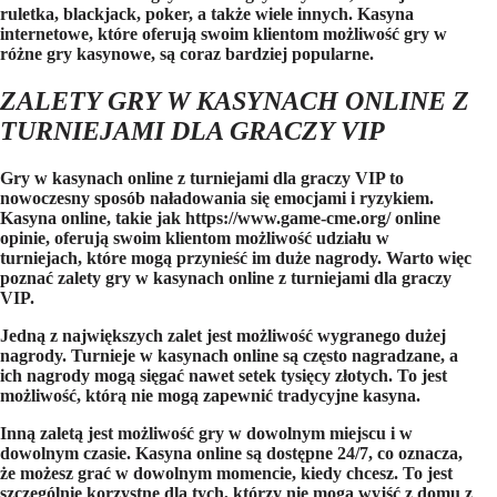
ruletka, blackjack, poker, a także wiele innych. Kasyna
internetowe, które oferują swoim klientom możliwość gry w
różne gry kasynowe, są coraz bardziej popularne.
ZALETY GRY W KASYNACH ONLINE Z
TURNIEJAMI DLA GRACZY VIP
Gry w kasynach online z turniejami dla graczy VIP to
nowoczesny sposób naładowania się emocjami i ryzykiem.
Kasyna online, takie jak https://www.game-cme.org/ online
opinie, oferują swoim klientom możliwość udziału w
turniejach, które mogą przynieść im duże nagrody. Warto więc
poznać zalety gry w kasynach online z turniejami dla graczy
VIP.
Jedną z największych zalet jest możliwość wygranego dużej
nagrody. Turnieje w kasynach online są często nagradzane, a
ich nagrody mogą sięgać nawet setek tysięcy złotych. To jest
możliwość, którą nie mogą zapewnić tradycyjne kasyna.
Inną zaletą jest możliwość gry w dowolnym miejscu i w
dowolnym czasie. Kasyna online są dostępne 24/7, co oznacza,
że możesz grać w dowolnym momencie, kiedy chcesz. To jest
szczególnie korzystne dla tych, którzy nie mogą wyjść z domu z