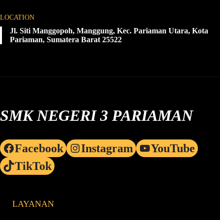
LOCATION
Jl. Siti Manggopoh, Manggung, Kec. Pariaman Utara, Kota
Pariaman, Sumatera Barat 25522
SMK NEGERI 3 PARIAMAN
Facebook
Instagram
YouTube
TikTok
LAYANAN