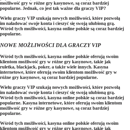
możliwość gry w różne gry kasynowe, są coraz bardziej
popularne. Jednak, co jest tak ważne dla graczy VIP?
Wielu graczy VIP szukają nowych możliwości, które pozwolą
im naładować swoje konta i cieszyć się swoją ulubioną grą.
Wśród tych możliwości, kasyna online polskie są coraz bardziej
popularne.
NOWE MOŻLIWOŚCI DLA GRACZY VIP
Wśród tych możliwości, kasyna online polskie oferują swoim
klientom możliwość gry w różne gry kasynowe, takie jak
ruletka, blackjack, poker, a także wiele innych. Kasyna
internetowe, które oferują swoim klientom możliwość gry w
różne gry kasynowe, są coraz bardziej popularne.
Wielu graczy VIP szukają nowych możliwości, które pozwolą
im naładować swoje konta i cieszyć się swoją ulubioną grą.
Wśród tych możliwości, kasyna online polskie są coraz bardziej
popularne. Kasyna internetowe, które oferują swoim klientom
możliwość gry w różne gry kasynowe, są coraz bardziej
popularne.
Wśród tych możliwości, kasyna online polskie oferują swoim
klientom możliwość gry w różne gry kasynowe, takie jak