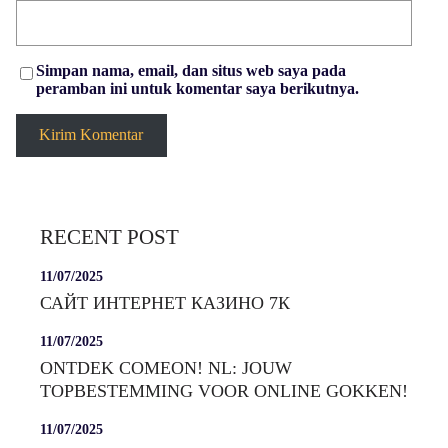
Simpan nama, email, dan situs web saya pada
peramban ini untuk komentar saya berikutnya.
RECENT POST
11/07/2025
САЙТ ИНТЕРНЕТ КАЗИНО 7К
11/07/2025
ONTDEK COMEON! NL: JOUW
TOPBESTEMMING VOOR ONLINE GOKKEN!
11/07/2025