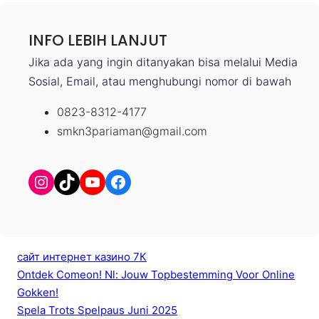
INFO LEBIH LANJUT
Jika ada yang ingin ditanyakan bisa melalui Media
Sosial, Email, atau menghubungi nomor di bawah
0823-8312-4177
smkn3pariaman@gmail.com
Instagram
TikTok
YouTube
Facebook
сайт интернет казино 7К
Ontdek Comeon! Nl: Jouw Topbestemming Voor Online
Gokken!
Spela Trots Spelpaus Juni 2025