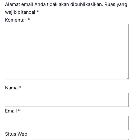
Alamat email Anda tidak akan dipublikasikan.
Ruas yang
wajib ditandai
*
Komentar
*
Nama
*
Email
*
Situs Web