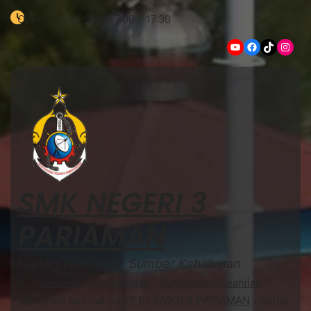
Open : Senin-Sabtu 7:00 – 17:30
YouTube
Facebook
TikTok
Instagram
SMK NEGERI 3
PARIAMAN
Lautan Tantangan Sumber Kehidupan
Beranda
Profil Sekolah
Kompetensi Keahlian
Program Sekolah
LSP P1 SMKN 3 PARIAMAN
Berita