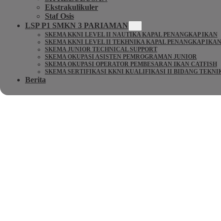
Ekstrakulikuler
Staf Osis
LSP P1 SMKN 3 PARIAMAN
SKEMA KKNI LEVEL II NAUTIKA KAPAL PENANGKAP IKAN
SKEMA KKNI LEVEL II TEKHNIKA KAPAL PENANGKAP IKA
SKEMA JUNIOR TECHNICAL SUPPORT
SKEMA OKUPASI ASISTEN PEMROGRAMAN JUNIOR
SKEMA OKUPASI OPERATOR PEMBESARAN IKAN CATFISH
SKEMA SERTIFIKASI KKNI KUALIFIKASI II BIDANG TEKN
Berita
MOSTBET SIGN-UP РЕГ
ON-LINE