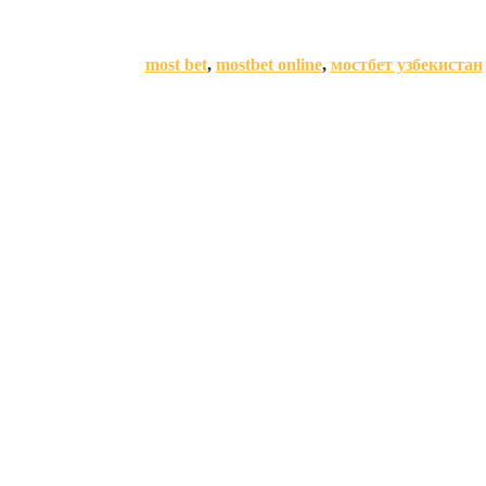
isko isko
03/06/2025
most bet
, 
mostbet online
, 
мостбет узбекистан
Kembali Ke Beranda