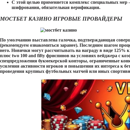
С этой целью применяется комплекс специальных мер 
шифрования, обязательная верификация.
МОСТБЕТ КАЗИНО ИГРОВЫЕ ПРОВАЙДЕРЫ
По умолчанию выставлена галочка, подтверждающая соверше
(рекомендуем ознакомиться заранее). Последним шагом проц
него. Новички могут рассчитывать на награду в виде 125% к д
плюс two 100 and fifty фриспинов на условиях вейджера с к
спецпредложения букмекерской конторы, ограниченные кон
усиления активности игроков и повышения их интереса к б
проведения крупных футбольных матчей или иных спортив