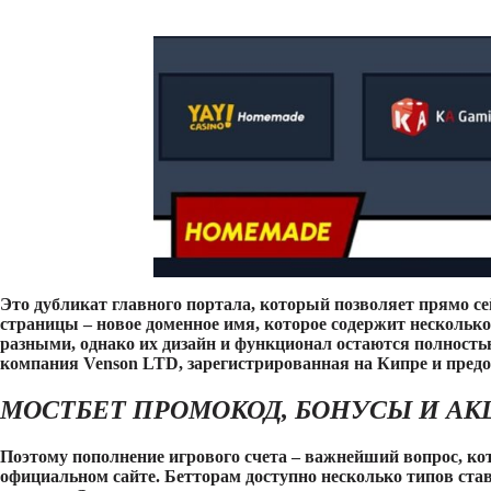
Это дубликат главного портала, который позволяет прямо се
страницы – новое доменное имя, которое содержит несколько
разными, однако их дизайн и функционал остаются полнос
компания Venson LTD, зарегистрированная на Кипре и пред
МОСТБЕТ ПРОМОКОД, БОНУСЫ И АК
Поэтому пополнение игрового счета – важнейший вопрос, кот
официальном сайте. Бетторам доступно несколько типов ст