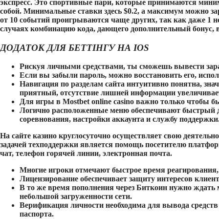
экспресс. Это спортивные пари, которые принимаются мини
собой. Минимальные ставки здесь $0.2, а максимум можно за
от 10 событий проигрываются чаще других, так как даже 1 н
случаях комбинацию кода, дающего дополнительный бонус, в
ДОДАТОК ДЛЯ БЕТТІНГУ НА IOS
Рискуя личными средствами, ты сможешь вывести зар
Если вы забыли пароль, можно восстановить его, испо
Навигация по разделам сайта интуитивно понятна, значк
приятный, отсутствие лишней информации увеличивает
Для игры в Mostbet online casino важно только чтобы б
Логично расположенные меню обеспечивают быстрый д
соревнования, настройки аккаунта и службу поддержки
На сайте казино круглосуточно осуществляет свою деятельн
задачей техподдержки является помощь посетителю платформ
чат, телефон горячей линии, электронная почта.
Многие игроки отмечают быстрое время реагирования, 
Лицензирование обеспечивает защиту интересов клиенто
В то же время пополнения через Биткоин нужно ждать 
небольшой загруженности сети.
Верификация личности необходима для вывода средств
паспорта.