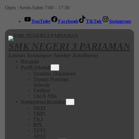
Open : Senin-Sabtu 7:00 – 17:30
YouTube
Facebook
TikTok
Instagram
SMK NEGERI 3 PARIAMAN
Lautan Tantangan Sumber Kehidupan
Beranda
Profil Sekolah
Struktur Organisasi
Tenaga Pengajar
Sejarah
Fasilitas
Visi & Misi
Kompetensi Keahlian
NKPI
TKPI
TKJ
RPL
TPTU
APAT