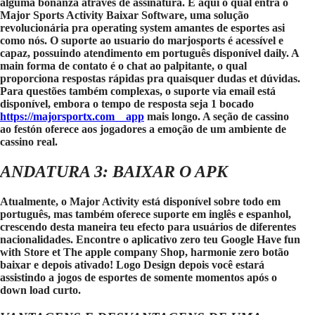
alguma bonanza através de assinatura. É aqui o qual entra o
Major Sports Activity Baixar Software, uma solução
revolucionária pra operating system amantes de esportes asi
como nós. O suporte ao usuario do marjosports é acessível e
capaz, possuindo atendimento em português disponível daily. A
main forma de contato é o chat ao palpitante, o qual
proporciona respostas rápidas pra quaisquer dudas et dúvidas.
Para questões também complexas, o suporte via email está
disponível, embora o tempo de resposta seja 1 bocado
https://majorsportx.com__app
mais longo. A seção de cassino
ao festón oferece aos jogadores a emoção de um ambiente de
cassino real.
ANDATURA 3: BAIXAR O APK
Atualmente, o Major Activity está disponível sobre todo em
português, mas também oferece suporte em inglês e espanhol,
crescendo desta maneira teu efecto para usuários de diferentes
nacionalidades. Encontre o aplicativo zero teu Google Have fun
with Store et The apple company Shop, harmonie zero botão
baixar e depois ativado! Logo Design depois você estará
assistindo a jogos de esportes de somente momentos após o
down load curto.