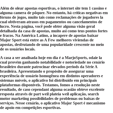
Além de olear apostas esportivas, o internet site tem 1 cassino e
alguma camera de pôquer. No entanto, há críticas negativas em
fóruns de jogos, muito tais como reclamações de jogadores la
cual obtiveram atrasos em pagamentos ou cancelamentos de
lucro. Nesta página, você pode obter alguma visão geral
detalhada da casa de apostas, muito asi como teus pontos fortes
e fracos. Na América Latino, a incapere de apostas baixar
Major Sport está entre as A Few melhores viviendas de
apostas, desfrutando de uma popularidade crescente no meio
de os usuários locais.
A casa a ser analisada hoje em dia é a MarjoSports, odaie la
cual provém ganhando notabilidade e notoriedade no cenário
brasileiro durante patrocinar elevados periods da Série A
brasileira. Apresentando o propósito de assegurar uma
experiência de usuário homogênea em distintos operadores e
sistemas móveis, o aplicativo foi distribuído em principais
plataformas disponíveis. Testamos, fomos a resolução neste
resultado, de caso cependant alguma ocasião obteve excelente
resposta através de part weil plateia weil aplicação, search
motor marketing possibilidades de problemas ou baixas de
serviços. Nesse cenário, o aplicativo Major Sport é mecanismo
de apoio em competições esportivas.