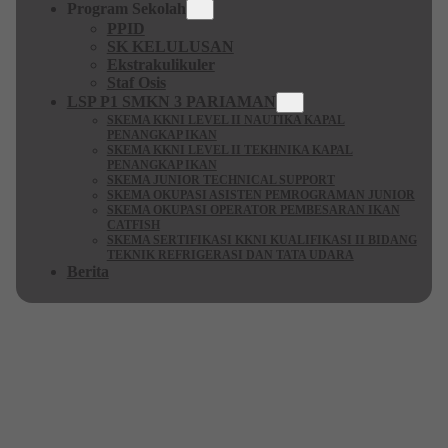
Program Sekolah
PPID
SK KELULUSAN
Ekstrakulikuler
Staf Osis
LSP P1 SMKN 3 PARIAMAN
SKEMA KKNI LEVEL II NAUTIKA KAPAL
PENANGKAP IKAN
SKEMA KKNI LEVEL II TEKHNIKA KAPAL
PENANGKAP IKAN
SKEMA JUNIOR TECHNICAL SUPPORT
SKEMA OKUPASI ASISTEN PEMROGRAMAN JUNIOR
SKEMA OKUPASI OPERATOR PEMBESARAN IKAN
CATFISH
SKEMA SERTIFIKASI KKNI KUALIFIKASI II BIDANG
TEKNIK REFRIGERASI DAN TATA UDARA
Berita