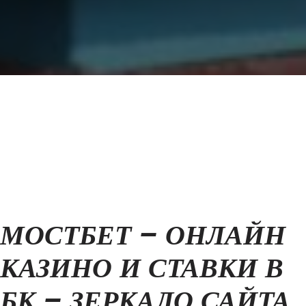
МОСТБЕТ – ОНЛАЙН
КАЗИНО И СТАВКИ В
БК – ЗЕРКАЛО САЙТА