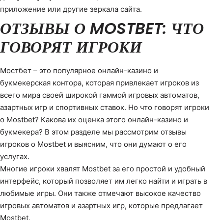
приложение или другие зеркала сайта.
ОТЗЫВЫ О MOSTBET: ЧТО
ГОВОРЯТ ИГРОКИ
Мостбет – это популярное онлайн-казино и
букмекерская контора, которая привлекает игроков из
всего мира своей широкой гаммой игровых автоматов,
азартных игр и спортивных ставок. Но что говорят игроки
о Mostbet? Какова их оценка этого онлайн-казино и
букмекера? В этом разделе мы рассмотрим отзывы
игроков о Mostbet и выясним, что они думают о его
услугах.
Многие игроки хвалят Mostbet за его простой и удобный
интерфейс, который позволяет им легко найти и играть в
любимые игры. Они также отмечают высокое качество
игровых автоматов и азартных игр, которые предлагает
Mostbet.