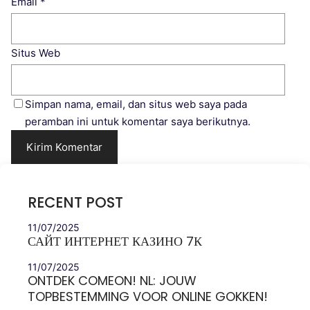
Email
*
Situs Web
Simpan nama, email, dan situs web saya pada
peramban ini untuk komentar saya berikutnya.
RECENT POST
11/07/2025
САЙТ ИНТЕРНЕТ КАЗИНО 7К
11/07/2025
ONTDEK COMEON! NL: JOUW
TOPBESTEMMING VOOR ONLINE GOKKEN!