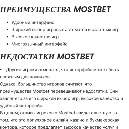
ПРЕИМУЩЕСТВА MOSTBET
Удобный интерфейс
Широкий выбор игровых автоматов и азартных игр
Высокое качество игр
Многоязычный интерфейс
НЕДОСТАТКИ MOSTBET
Другие игроки отмечают, что интерфейс может быть
сложным для новичков
Однако, большинство игроков считают, что
преимущества Mostbet перевешивают недостатки. Они
хвалят его за его широкий выбор игр, высокое качество и
удобный интерфейс.
В целом, отзывы игроков о Mostbet свидетельствуют о
том, что это популярное онлайн-казино и букмекерская
контора, которое предлагает высокое качество услуг и