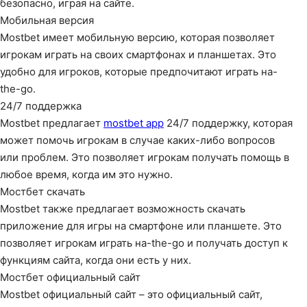
безопасно, играя на сайте.
Мобильная версия
Mostbet имеет мобильную версию, которая позволяет
игрокам играть на своих смартфонах и планшетах. Это
удобно для игроков, которые предпочитают играть на-
the-go.
24/7 поддержка
Mostbet предлагает
mostbet app
24/7 поддержку, которая
может помочь игрокам в случае каких-либо вопросов
или проблем. Это позволяет игрокам получать помощь в
любое время, когда им это нужно.
Мостбет скачать
Mostbet также предлагает возможность скачать
приложение для игры на смартфоне или планшете. Это
позволяет игрокам играть на-the-go и получать доступ к
функциям сайта, когда они есть у них.
Мостбет официальный сайт
Mostbet официальный сайт – это официальный сайт,