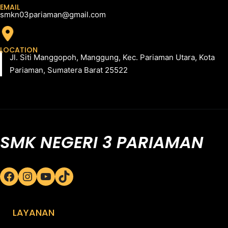
EMAIL
smkn03pariaman@gmail.com
LOCATION
Jl. Siti Manggopoh, Manggung, Kec. Pariaman Utara, Kota
Pariaman, Sumatera Barat 25522
SMK NEGERI 3 PARIAMAN
Facebook
Instagram
YouTube
TikTok
LAYANAN