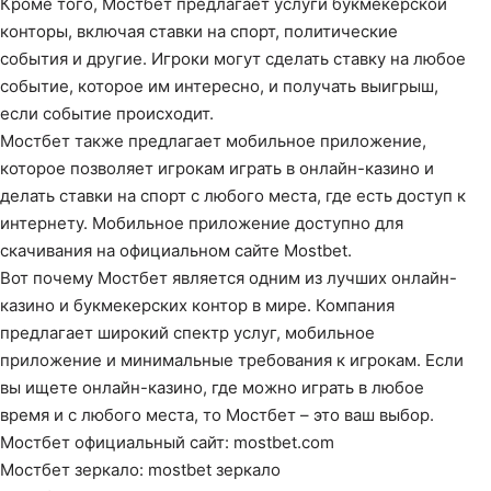
Кроме того, Мостбет предлагает услуги букмекерской
конторы, включая ставки на спорт, политические
события и другие. Игроки могут сделать ставку на любое
событие, которое им интересно, и получать выигрыш,
если событие происходит.
Мостбет также предлагает мобильное приложение,
которое позволяет игрокам играть в онлайн-казино и
делать ставки на спорт с любого места, где есть доступ к
интернету. Мобильное приложение доступно для
скачивания на официальном сайте Mostbet.
Вот почему Мостбет является одним из лучших онлайн-
казино и букмекерских контор в мире. Компания
предлагает широкий спектр услуг, мобильное
приложение и минимальные требования к игрокам. Если
вы ищете онлайн-казино, где можно играть в любое
время и с любого места, то Мостбет – это ваш выбор.
Мостбет официальный сайт: mostbet.com
Мостбет зеркало: mostbet зеркало