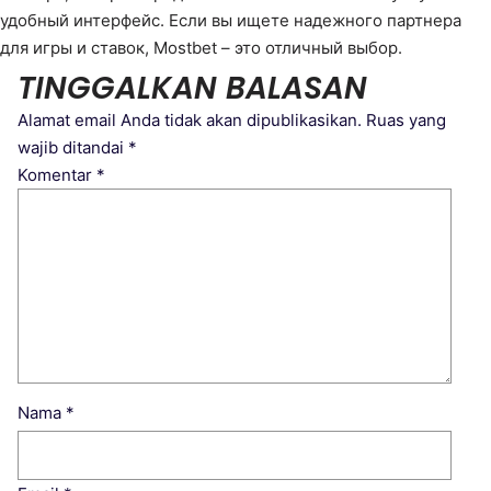
удобный интерфейс. Если вы ищете надежного партнера
для игры и ставок, Mostbet – это отличный выбор.
TINGGALKAN BALASAN
Alamat email Anda tidak akan dipublikasikan.
Ruas yang
wajib ditandai
*
Komentar
*
Nama
*