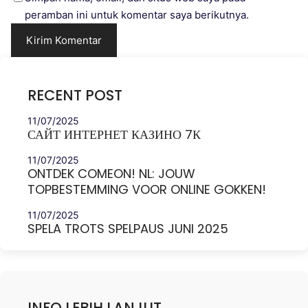
peramban ini untuk komentar saya berikutnya.
RECENT POST
11/07/2025
САЙТ ИНТЕРНЕТ КАЗИНО 7К
11/07/2025
ONTDEK COMEON! NL: JOUW
TOPBESTEMMING VOOR ONLINE GOKKEN!
11/07/2025
SPELA TROTS SPELPAUS JUNI 2025
INFO LEBIH LANJUT