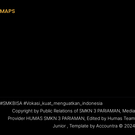
MAPS
#SMKBISA #Vokasi_kuat_menguatkan_indonesia
Copyright by Public Relations of SMKN 3 PARIAMAN, Media
Provider HUMAS SMKN 3 PARIAMAN, Edited by Humas Team
Junior , Template by Accountra © 2024