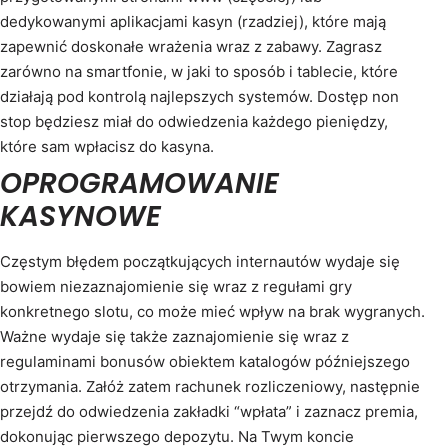
dedykowanymi aplikacjami kasyn (rzadziej), które mają
zapewnić doskonałe wrażenia wraz z zabawy. Zagrasz
zarówno na smartfonie, w jaki to sposób i tablecie, które
działają pod kontrolą najlepszych systemów. Dostęp non
stop będziesz miał do odwiedzenia każdego pieniędzy,
które sam wpłacisz do kasyna.
OPROGRAMOWANIE
KASYNOWE
Częstym błędem początkujących internautów wydaje się
bowiem niezaznajomienie się wraz z regułami gry
konkretnego slotu, co może mieć wpływ na brak wygranych.
Ważne wydaje się także zaznajomienie się wraz z
regulaminami bonusów obiektem katalogów późniejszego
otrzymania. Załóż zatem rachunek rozliczeniowy, następnie
przejdź do odwiedzenia zakładki “wpłata” i zaznacz premia,
dokonując pierwszego depozytu. Na Twym koncie