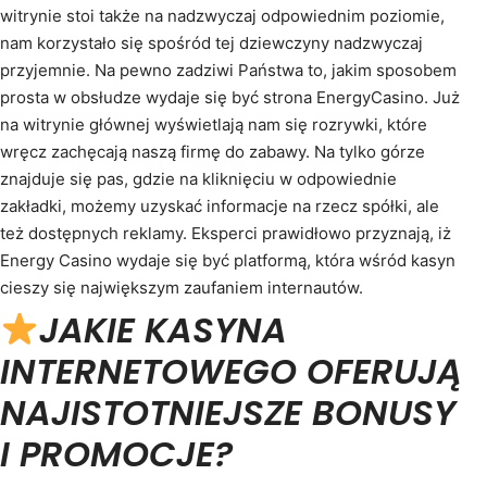
witrynie stoi także na nadzwyczaj odpowiednim poziomie,
nam korzystało się spośród tej dziewczyny nadzwyczaj
przyjemnie. Na pewno zadziwi Państwa to, jakim sposobem
prosta w obsłudze wydaje się być strona EnergyCasino. Już
na witrynie głównej wyświetlają nam się rozrywki, które
wręcz zachęcają naszą firmę do zabawy. Na tylko górze
znajduje się pas, gdzie na kliknięciu w odpowiednie
zakładki, możemy uzyskać informacje na rzecz spółki, ale
też dostępnych reklamy. Eksperci prawidłowo przyznają, iż
Energy Casino wydaje się być platformą, która wśród kasyn
cieszy się największym zaufaniem internautów.
JAKIE KASYNA
INTERNETOWEGO OFERUJĄ
NAJISTOTNIEJSZE BONUSY
I PROMOCJE?