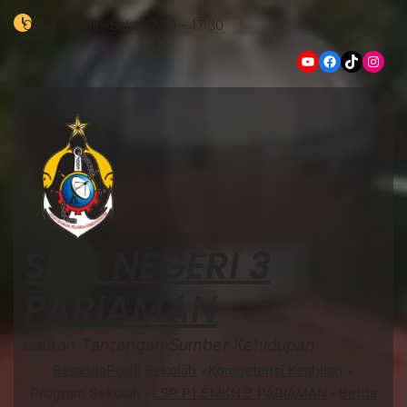
Open : Senin-Sabtu 7:00 – 17:30
YouTube
Facebook
TikTok
Instagram
SMK NEGERI 3
PARIAMAN
Lautan Tantangan Sumber Kehidupan
Beranda
Profil Sekolah
Kompetensi Keahlian
Program Sekolah
LSP P1 SMKN 3 PARIAMAN
Berita