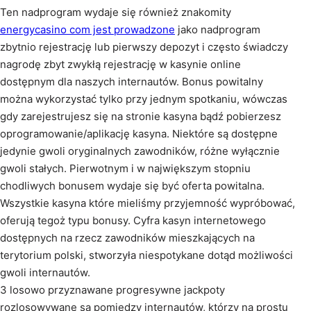
Ten nadprogram wydaje się również znakomity
energycasino com jest prowadzone
jako nadprogram
zbytnio rejestrację lub pierwszy depozyt i często świadczy
nagrodę zbyt zwykłą rejestrację w kasynie online
dostępnym dla naszych internautów. Bonus powitalny
można wykorzystać tylko przy jednym spotkaniu, wówczas
gdy zarejestrujesz się na stronie kasyna bądź pobierzesz
oprogramowanie/aplikację kasyna. Niektóre są dostępne
jedynie gwoli oryginalnych zawodników, różne wyłącznie
gwoli stałych. Pierwotnym i w największym stopniu
chodliwych bonusem wydaje się być oferta powitalna.
Wszystkie kasyna które mieliśmy przyjemność wypróbować,
oferują tegoż typu bonusy. Cyfra kasyn internetowego
dostępnych na rzecz zawodników mieszkających na
terytorium polski, stworzyła niespotykane dotąd możliwości
gwoli internautów.
3 losowo przyznawane progresywne jackpoty
rozlosowywane są pomiędzy internautów, którzy na prostu