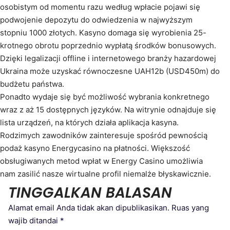
osobistym od momentu razu według wpłacie pojawi się
podwojenie depozytu do odwiedzenia w najwyższym
stopniu 1000 złotych. Kasyno domaga się wyrobienia 25-
krotnego obrotu poprzednio wypłatą środków bonusowych.
Dzięki legalizacji offline i internetowego branży hazardowej
Ukraina może uzyskać równoczesne UAH12b (USD450m) do
budżetu państwa.
Ponadto wydaje się być możliwość wybrania konkretnego
wraz z aż 15 dostępnych języków. Na witrynie odnajduje się
lista urządzeń, na których działa aplikacja kasyna.
Rodzimych zawodników zainteresuje spośród pewnością
podaż kasyno Energycasino na płatności. Większość
obsługiwanych metod wpłat w Energy Casino umożliwia
nam zasilić nasze wirtualne profil niemalże błyskawicznie.
TINGGALKAN BALASAN
Alamat email Anda tidak akan dipublikasikan.
Ruas yang
wajib ditandai
*