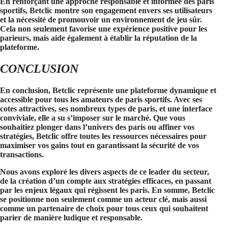
En renforçant une approche responsable et informée des paris
sportifs, Betclic montre son engagement envers ses utilisateurs
et la nécessité de promouvoir un environnement de jeu sûr.
Cela non seulement favorise une expérience positive pour les
parieurs, mais aide également à établir la réputation de la
plateforme.
CONCLUSION
En conclusion,
Betclic
représente une plateforme dynamique et
accessible pour tous les amateurs de paris sportifs. Avec ses
cotes attractives, ses nombreux types de paris, et une interface
conviviale, elle a su s’imposer sur le marché. Que vous
souhaitiez plonger dans l’univers des paris ou affiner vos
stratégies, Betclic offre toutes les ressources nécessaires pour
maximiser vos gains tout en garantissant la sécurité de vos
transactions.
Nous avons exploré les divers aspects de ce leader du secteur,
de la création d’un compte aux stratégies efficaces, en passant
par les enjeux légaux qui régissent les paris. En somme, Betclic
se positionne non seulement comme un acteur clé, mais aussi
comme un partenaire de choix pour tous ceux qui souhaitent
parier de manière ludique et responsable.