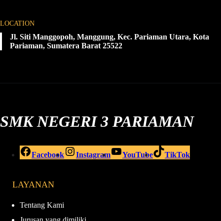
LOCATION
Jl. Siti Manggopoh, Manggung, Kec. Pariaman Utara, Kota
Pariaman, Sumatera Barat 25522
SMK NEGERI 3 PARIAMAN
Facebook
Instagram
YouTube
TikTok
LAYANAN
Tentang Kami
Jurusan yang dimiliki