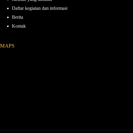
Daftar kegiatan dan informasi
Berita
Kontak
MAPS