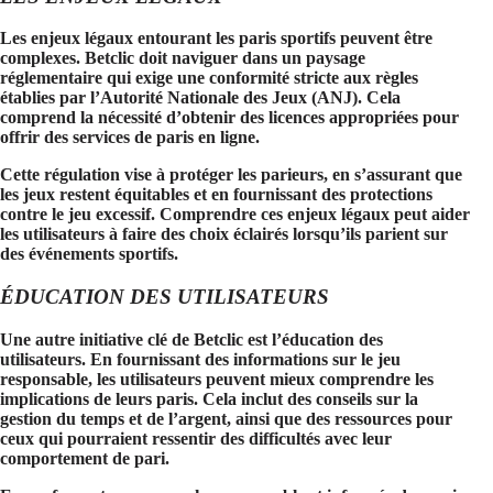
Les enjeux légaux entourant les paris sportifs peuvent être
complexes. Betclic doit naviguer dans un paysage
réglementaire qui exige une conformité stricte aux règles
établies par l’Autorité Nationale des Jeux (ANJ). Cela
comprend la nécessité d’obtenir des licences appropriées pour
offrir des services de paris en ligne.
Cette régulation vise à protéger les parieurs, en s’assurant que
les jeux restent équitables et en fournissant des protections
contre le jeu excessif. Comprendre ces enjeux légaux peut aider
les utilisateurs à faire des choix éclairés lorsqu’ils parient sur
des événements sportifs.
ÉDUCATION DES UTILISATEURS
Une autre initiative clé de Betclic est l’éducation des
utilisateurs. En fournissant des informations sur le jeu
responsable, les utilisateurs peuvent mieux comprendre les
implications de leurs paris. Cela inclut des conseils sur la
gestion du temps et de l’argent, ainsi que des ressources pour
ceux qui pourraient ressentir des difficultés avec leur
comportement de pari.