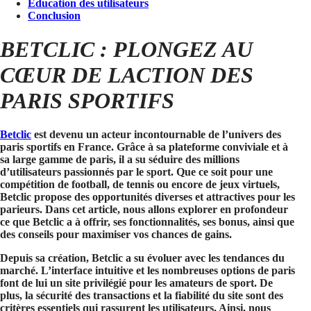
Éducation des utilisateurs
Conclusion
BETCLIC : PLONGEZ AU
CŒUR DE LACTION DES
PARIS SPORTIFS
Betclic
est devenu un acteur incontournable de l’univers des
paris sportifs en France. Grâce à sa plateforme conviviale et à
sa large gamme de paris, il a su séduire des millions
d’utilisateurs passionnés par le sport. Que ce soit pour une
compétition de football, de tennis ou encore de jeux virtuels,
Betclic propose des opportunités diverses et attractives pour les
parieurs. Dans cet article, nous allons explorer en profondeur
ce que Betclic a à offrir, ses fonctionnalités, ses bonus, ainsi que
des conseils pour maximiser vos chances de gains.
Depuis sa création, Betclic a su évoluer avec les tendances du
marché. L’interface intuitive et les nombreuses options de paris
font de lui un site privilégié pour les amateurs de sport. De
plus, la sécurité des transactions et la fiabilité du site sont des
critères essentiels qui rassurent les utilisateurs. Ainsi, nous