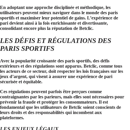
En adoptant une approche disciplinée et méthodique, les
utilisateurs peuvent mieux naviguer dans le monde des paris
sportifs et maximiser leur potentiel de gains. L’expérience de
pari devient ainsi à la fois enrichissante et divertissante,
consolidant encore plus la réputation de Betclic.
LES DÉFIS ET RÉGULATIONS DES
PARIS SPORTIFS
Avec la popularité croissante des paris sportifs, des défis
extérieurs et des régulations sont apparus. Betclic, comme tous
les acteurs de ce secteur, doit respecter les lois françaises sur les
jeux d’argent, qui visent à assurer une expérience de pari
sécurisée et équitable.
Ces régulations peuvent parfois être perçues comme
contraignantes par les parieurs, mais elles sont nécessaires pour
prévenir la fraude et protéger les consommateurs. Il est
fondamental que les utilisateurs de Betclic soient conscients de
leurs droits et des responsabilités qui incombent aux
plateformes.
LES ENJEUX LÉGAUX