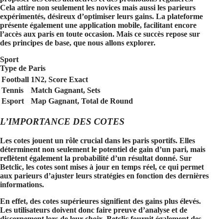
Cela attire non seulement les novices mais aussi les parieurs
expérimentés, désireux d’optimiser leurs gains. La plateforme
présente également une application mobile, facilitant encore
l’accès aux paris en toute occasion. Mais ce succès repose sur
des principes de base, que nous allons explorer.
Sport
Type de Paris
Football
1N2, Score Exact
Tennis
Match Gagnant, Sets
Esport
Map Gagnant, Total de Round
L’IMPORTANCE DES COTES
Les cotes jouent un rôle crucial dans les paris sportifs. Elles
déterminent non seulement le potentiel de gain d’un pari, mais
reflètent également la probabilité d’un résultat donné. Sur
Betclic, les cotes sont mises à jour en temps réel, ce qui permet
aux parieurs d’ajuster leurs stratégies en fonction des dernières
informations.
En effet, des cotes supérieures signifient des gains plus élevés.
Les utilisateurs doivent donc faire preuve d’analyse et de
discernement lors de leur choix. Betclic fournit également des