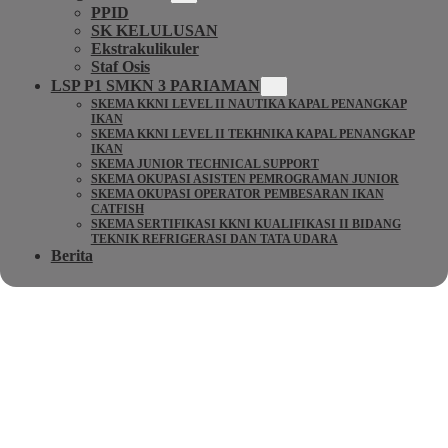
PPID
SK KELULUSAN
Ekstrakulikuler
Staf Osis
LSP P1 SMKN 3 PARIAMAN
SKEMA KKNI LEVEL II NAUTIKA KAPAL PENANGKAP
IKAN
SKEMA KKNI LEVEL II TEKHNIKA KAPAL PENANGKAP
IKAN
SKEMA JUNIOR TECHNICAL SUPPORT
SKEMA OKUPASI ASISTEN PEMROGRAMAN JUNIOR
SKEMA OKUPASI OPERATOR PEMBESARAN IKAN
CATFISH
SKEMA SERTIFIKASI KKNI KUALIFIKASI II BIDANG
TEKNIK REFRIGERASI DAN TATA UDARA
Berita