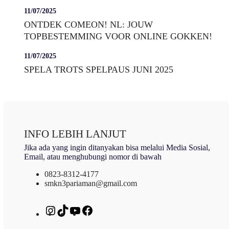
11/07/2025
ONTDEK COMEON! NL: JOUW
TOPBESTEMMING VOOR ONLINE GOKKEN!
11/07/2025
SPELA TROTS SPELPAUS JUNI 2025
INFO LEBIH LANJUT
Jika ada yang ingin ditanyakan bisa melalui Media Sosial,
Email, atau menghubungi nomor di bawah
0823-8312-4177
smkn3pariaman@gmail.com
I
T
Y
F
n
i
o
a
s
k
u
c