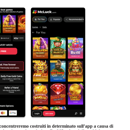
 concentreremo costruiti in determinato sull’app a causa di