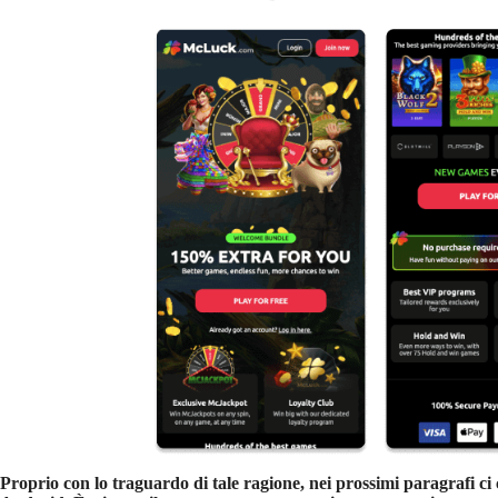
Proprio con lo traguardo di tale ragione, nei prossimi paragrafi ci