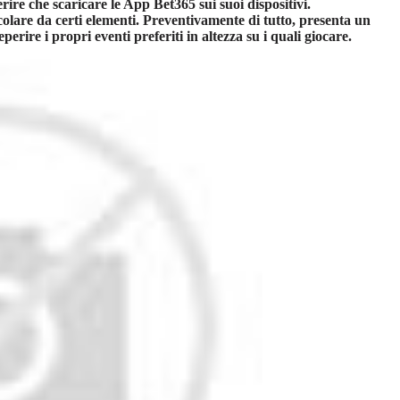
re che scaricare le App Bet365 sui suoi dispositivi.
colare da certi elementi. Preventivamente di tutto, presenta un
perire i propri eventi preferiti in altezza su i quali giocare.