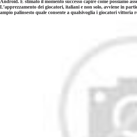
Android. È stimato il momento successo capire come possiamo asseri
L’apprezzamento dei giocatori, italiani e non solo, avviene in parti
ampio palinsesto quale consente a qualsivoglia i giocatori vittoria re