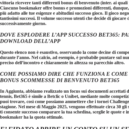
vittoria ricevere tanti differenti bonus di benvenuto (inter. ai quali
Ciascuno bookmaker offre bonus e promozioni differenti, dunque, pr
più adatto alle tue esigenze e abitudini successo gioco. Il gioco n
tantissimi successi. Il volume successo utenti che decide di giocar
successivamente giorno.
DOVE ESPLODERE L’APP SUCCESSO BET365: PA
DOWNLOAD DELL’APP
Questo elenco non è esaustivo, osservando la come decine di compet
durante l’anno. Nel calcio, ad esempio, è probabile puntare sul num
preciso dell’incontro e chiaramente in altezza su parecchio altro.
COME POSSIAMO DIRE CHE FUNZIONA E COME 
BONUS SCOMMESSE DI BENVENUTO BET365
In Aggiunta, abbiamo realizzato un focus sui documenti accettati dal
tennis, Bet365 è simile a Betclic o Unibet, mediante molte competiz
puoi trovare, così come possiamo ammettere che i tornei Challenger
stagione. Nel mese di Maggio 2025, vengono effettuate circa 30 gli s
ti consente successo comparare la tua schedina, sceglie le quote e
bookmaker ha la quota ottimale.