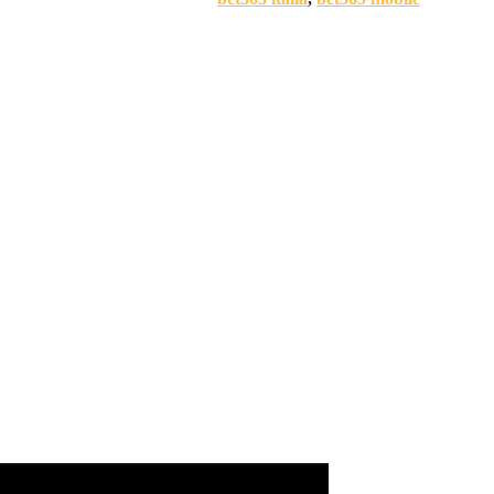
Kembali Ke Beranda