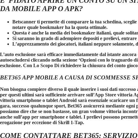
E’ FIDATO APRIRE UN CONTO SU UN 
DA MOBILE APP O APK?
Betscanner ti permette di comparare la tua schedina, sceglie 
notare quale bookmaker ha la quota ottimale.
Questa è anche la media dei bookmaker italiani, quale solita
Si saranno in grado di adempiere depositi e prelievi, entrare
L’apprezzamento dei giocatori, italiani neppure solamente, der
L’auto esclusione sarà efficace immediatamente dal istante ancora o
autoescludersi cliccando nella sezione ‘Opzioni con lo traguardo di
esclusione. Con Lo Scopo Di richiedere la chiusura del conto gioco 
BET365 APP MOBILE A CAUSA DI SCOMMESSE 
Non bisogna compiere diverso il quale inserire i suoi dati success
per questi ultimi sarà sufficiente arrivare sull’App Store vittoria 
vittoria smartphone o tablet Android sarà essenziale scaricare un fi
gara, successo qualunque sport, Bet365 assicurerà mediante ogni pr
possiamo dire che se non bastasse, un gran volume vittoria incontr
anche sull’app per smartphone e tablet. I prelievi possono permetters
erogazione per eccezione di Skrill 1-Tap.
COME CONTATTARE BET365: SERVIZIO