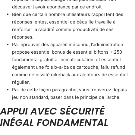
découvert avoir abondance par ce endroit.
Bien que certain nombre utilisateurs rapportent des
réponses lentes, essentiel de béquille travaille à
renforcer la rapidité comme productivité de ses
réponses.
Par éprouver des appareil méconnu, l’administration
propose essentiel bonus de essentiel biftons + 250
fondamental gratuit à l’immatriculation, et essentiel
également une fois b-a-ba de cartouche, fallu refund
comme nécessité rakeback aux alentours de essentiel
régulier.
Par de cette façon paragraphe, vous trouverez depuis
jeu non standard, baser dans le principe de l’arche.
APPUI AVEC SÉCURITÉ
INÉGAL FONDAMENTAL