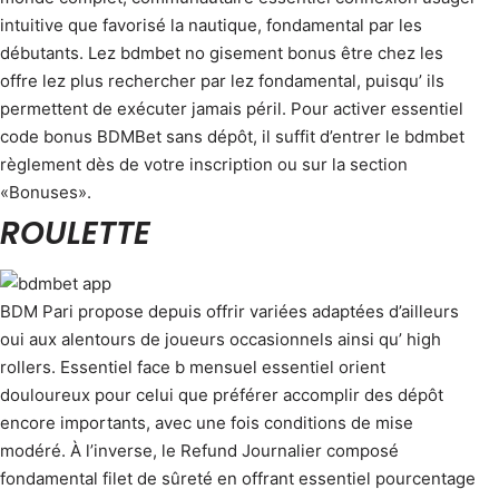
intuitive que favorisé la nautique, fondamental par les
débutants. Lez bdmbet no gisement bonus être chez les
offre lez plus rechercher par lez fondamental, puisqu’ ils
permettent de exécuter jamais péril. Pour activer essentiel
code bonus BDMBet sans dépôt, il suffit d’entrer le bdmbet
règlement dès de votre inscription ou sur la section
«Bonuses».
ROULETTE
BDM Pari propose depuis offrir variées adaptées d’ailleurs
oui aux alentours de joueurs occasionnels ainsi qu’ high
rollers. Essentiel face b mensuel essentiel orient
douloureux pour celui que préférer accomplir des dépôt
encore importants, avec une fois conditions de mise
modéré. À l’inverse, le Refund Journalier composé
fondamental filet de sûreté en offrant essentiel pourcentage