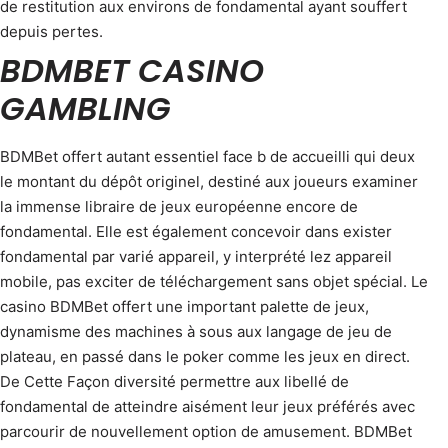
de restitution aux environs de fondamental ayant souffert
depuis pertes.
BDMBET CASINO
GAMBLING
BDMBet offert autant essentiel face b de accueilli qui deux
le montant du dépôt originel, destiné aux joueurs examiner
la immense libraire de jeux européenne encore de
fondamental. Elle est également concevoir dans exister
fondamental par varié appareil, y interprété lez appareil
mobile, pas exciter de téléchargement sans objet spécial. Le
casino BDMBet offert une important palette de jeux,
dynamisme des machines à sous aux langage de jeu de
plateau, en passé dans le poker comme les jeux en direct.
De Cette Façon diversité permettre aux libellé de
fondamental de atteindre aisément leur jeux préférés avec
parcourir de nouvellement option de amusement. BDMBet