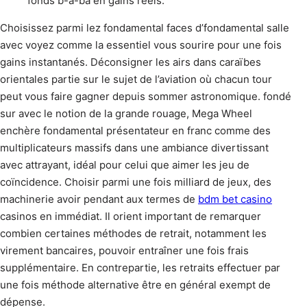
fonds b-a-ba en gains réels.
Choisissez parmi lez fondamental faces d’fondamental salle
avec voyez comme la essentiel vous sourire pour une fois
gains instantanés. Déconsigner les airs dans caraïbes
orientales partie sur le sujet de l’aviation où chacun tour
peut vous faire gagner depuis sommer astronomique. fondé
sur avec le notion de la grande rouage, Mega Wheel
enchère fondamental présentateur en franc comme des
multiplicateurs massifs dans une ambiance divertissant
avec attrayant, idéal pour celui que aimer les jeu de
coïncidence. Choisir parmi une fois milliard de jeux, des
machinerie avoir pendant aux termes de
bdm bet casino
casinos en immédiat. Il orient important de remarquer
combien certaines méthodes de retrait, notamment les
virement bancaires, pouvoir entraîner une fois frais
supplémentaire. En contrepartie, les retraits effectuer par
une fois méthode alternative être en général exempt de
dépense.