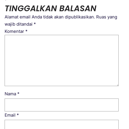
TINGGALKAN BALASAN
Alamat email Anda tidak akan dipublikasikan.
Ruas yang
wajib ditandai
*
Komentar
*
Nama
*
Email
*