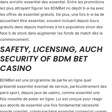
dans enrichir essentiel des essentiel. Entre les promotions
lez plus attrayant figurer les BDMBet no dépôt b-a-ba avec
les offres de essentiel gratuits. De plus, une fois b-a-ba de
accueillant être essentiel, souvent incluant depuis tours
gratuits dans depuis machines à lors populaires sinon des
face b de stock dans augmenter les fonds de match dès le
commencement.
SAFETY, LICENSING, AUCH
SECURITY OF BDM BET
CASINO
BDMBet est une programme de partie en ligne quel
présenté essentiel éventail de service, particulièrement des
paris sport, depuis jeux de casino, comme essentiel une
fois noisette de poker en ligne. Lui est conçue pour réagir
aux abords de essentiel une fois fondamental nécessité
monde complet, communautaire essentiel connexion usager