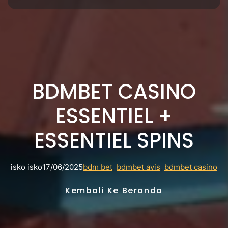
BDMBET CASINO
ESSENTIEL +
ESSENTIEL SPINS
isko isko
17/06/2025
bdm bet
, 
bdmbet avis
, 
bdmbet casino
Kembali Ke Beranda