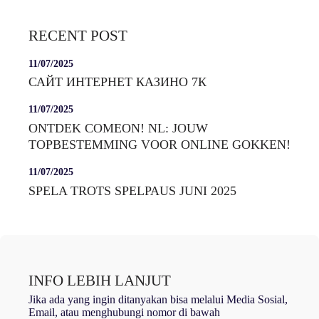
RECENT POST
11/07/2025
САЙТ ИНТЕРНЕТ КАЗИНО 7К
11/07/2025
ONTDEK COMEON! NL: JOUW
TOPBESTEMMING VOOR ONLINE GOKKEN!
11/07/2025
SPELA TROTS SPELPAUS JUNI 2025
INFO LEBIH LANJUT
Jika ada yang ingin ditanyakan bisa melalui Media Sosial,
Email, atau menghubungi nomor di bawah