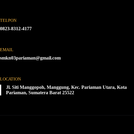
TELPON
0823-8312-4177
EMAIL
smkn03pariaman@gmail.com
LOCATION
Jl. Siti Manggopoh, Manggung, Kec. Pariaman Utara, Kota
Pariaman, Sumatera Barat 25522