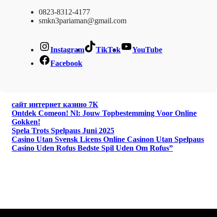
0823-8312-4177
smkn3pariaman@gmail.com
Instagram
TikTok
YouTube
Facebook
сайт интернет казино 7К
Ontdek Comeon! Nl: Jouw Topbestemming Voor Online
Gokken!
Spela Trots Spelpaus Juni 2025
Casino Utan Svensk Licens Online Casinon Utan Spelpaus
Casino Uden Rofus Bedste Spil Uden Om Rofus”