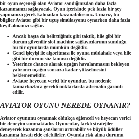
bir oyun seçeneği olan Aviator sandığınızdan daha fazla
kazanmanızı sağlayacak. Oyun içerisinde pek fazla bir şey
yapmanıza gerek kalmadan kazanabilirsiniz. Umarız, bu
bilgiler Aviator gibi bir uçuş simülasyonu oynarken daha fazla
keyif almanızı sağlar.
Ancak başta da belirttiğimiz gibi taktik, hile gibi bir
durum güvenilir slot machine sağlayıcılarının sunduğu
bu tür oyunlarda mümkün değildir.
Genel işleyişi ile algoritması ile oyuna müdahale veya hile
gibi bir durum söz konusu değildir.
Yeterince chance alarak uçağın havalanmasını bekleyen
yatırımcı uçağın sonsuza kadar yükselmesini
beklememelidir.
Aviator heyecan verici bir oyundur, bu nedenle
kumarbazlara gerekli miktarlarda adrenalin garanti
edilir.
AVIATOR OYUNU NEREDE OYNANIR?
Aviator oyununu oynamak oldukça eğlenceli ve heyecan verici
bir deneyim sunmaktadır. Oyuncular, farklı stratejiler
deneyerek kazanma şanslarını artırabilir ve büyük ödüller
kazanma fırsatı elde edebilirler. Oyunda risk alma durumu