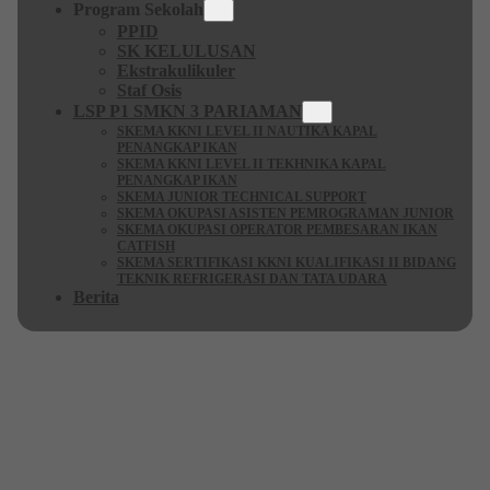
Program Sekolah
PPID
SK KELULUSAN
Ekstrakulikuler
Staf Osis
LSP P1 SMKN 3 PARIAMAN
SKEMA KKNI LEVEL II NAUTIKA KAPAL
PENANGKAP IKAN
SKEMA KKNI LEVEL II TEKHNIKA KAPAL
PENANGKAP IKAN
SKEMA JUNIOR TECHNICAL SUPPORT
SKEMA OKUPASI ASISTEN PEMROGRAMAN JUNIOR
SKEMA OKUPASI OPERATOR PEMBESARAN IKAN
CATFISH
SKEMA SERTIFIKASI KKNI KUALIFIKASI II BIDANG
TEKNIK REFRIGERASI DAN TATA UDARA
Berita