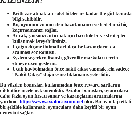
KAZANILIR?
Keith zar atmaktan rulet hilelerine kadar the girl konuda
bilgi sahibidir.
Bu, oyununuzu önceden hazırlamanızı ve hedefinizi hiç
kaçırmamanızı sağlar.
Ancak, şansınızı artırmak için bazı hileler ve stratejiler
kullanmak isteyebilirsiniz.
Uçağın düşme ihtimali arttıkça ise kazançların da
azalması söz konusu.
System seçerken lisanslı, güvenilir markaları tercih
etmeye özen gösterin.
Uçak kaybolmadan önce nakit çıkışı yapmak için sadece
“Nakit Çıkışı” düğmesine tıklamanız yeterlidir.
Bu yüzden bonusları kullanmadan önce reward şartlarını
dikkatlice incelemek önemlidir. Aviator bonusları, oyunculara
daha fazla oyun fırsatı sunar ve kazançlarını artırmalarına
yardımcı
https://www.aviator-oyunu.net
olur. Bu avantajı etkili
bir şekilde kullanmak, oyunculara daha keyifli bir oyun
deneyimi sağlar.