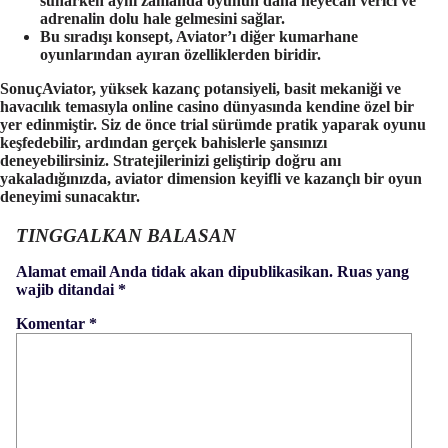
sunarken aynı zamanda oyunun daha heyecan verici ve
adrenalin dolu hale gelmesini sağlar.
Bu sıradışı konsept, Aviator’ı diğer kumarhane
oyunlarından ayıran özelliklerden biridir.
SonuçAviator, yüksek kazanç potansiyeli, basit mekaniği ve
havacılık temasıyla online casino dünyasında kendine özel bir
yer edinmiştir. Siz de önce trial sürümde pratik yaparak oyunu
keşfedebilir, ardından gerçek bahislerle şansınızı
deneyebilirsiniz. Stratejilerinizi geliştirip doğru anı
yakaladığınızda, aviator dimension keyifli ve kazançlı bir oyun
deneyimi sunacaktır.
TINGGALKAN BALASAN
Alamat email Anda tidak akan dipublikasikan.
Ruas yang
wajib ditandai
*
Komentar
*