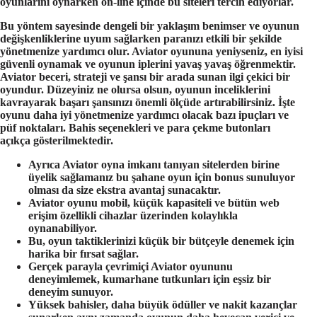
oyunlarını oynarken on-line içinde bu siteleri tercih ediyorlar.
Bu yöntem sayesinde dengeli bir yaklaşım benimser ve oyunun
değişkenliklerine uyum sağlarken paranızı etkili bir şekilde
yönetmenize yardımcı olur. Aviator oyununa yeniyseniz, en iyisi
güvenli oynamak ve oyunun iplerini yavaş yavaş öğrenmektir.
Aviator beceri, strateji ve şansı bir arada sunan ilgi çekici bir
oyundur. Düzeyiniz ne olursa olsun, oyunun inceliklerini
kavrayarak başarı şansınızı önemli ölçüde artırabilirsiniz. İşte
oyunu daha iyi yönetmenize yardımcı olacak bazı ipuçları ve
püf noktaları. Bahis seçenekleri ve para çekme butonları
açıkça gösterilmektedir.
Ayrıca Aviator oyna imkanı tanıyan sitelerden birine
üyelik sağlamanız bu şahane oyun için bonus sunuluyor
olması da size ekstra avantaj sunacaktır.
Aviator oyunu mobil, küçük kapasiteli ve bütün web
erişim özellikli cihazlar üzerinden kolaylıkla
oynanabiliyor.
Bu, oyun taktiklerinizi küçük bir bütçeyle denemek için
harika bir fırsat sağlar.
Gerçek parayla çevrimiçi Aviator oyununu
deneyimlemek, kumarhane tutkunları için eşsiz bir
deneyim sunuyor.
Yüksek bahisler, daha büyük ödüller ve nakit kazançlar