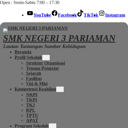
Open : Senin-Sabtu 7:00 – 17:30
YouTube
Facebook
TikTok
Instagram
SMK NEGERI 3 PARIAMAN
Lautan Tantangan Sumber Kehidupan
Beranda
Profil Sekolah
Struktur Organisasi
Tenaga Pengajar
Sejarah
Fasilitas
Visi & Misi
Kompetensi Keahlian
NKPI
TKPI
TKJ
RPL
TPTU
APAT
Program Sekolah