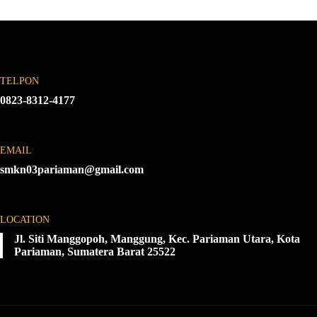
TELPON
0823-8312-4177
EMAIL
smkn03pariaman@gmail.com
LOCATION
Jl. Siti Manggopoh, Manggung, Kec. Pariaman Utara, Kota
Pariaman, Sumatera Barat 25522