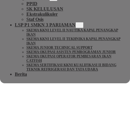
PPID
SK KELULUSAN
Ekstrakulikuler
Staf Osis
LSP P1 SMKN 3 PARIAMAN
SKEMA KKNI LEVEL II NAUTIKA KAPAL PENANGKAP
IKAN
SKEMA KKNI LEVEL II TEKHNIKA KAPAL PENANGKAP
IKAN
SKEMA JUNIOR TECHNICAL SUPPORT
SKEMA OKUPASI ASISTEN PEMROGRAMAN JUNIOR
SKEMA OKUPASI OPERATOR PEMBESARAN IKAN
CATFISH
SKEMA SERTIFIKASI KKNI KUALIFIKASI II BIDANG
TEKNIK REFRIGERASI DAN TATA UDARA
Berita