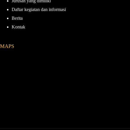
Jurusan yang dimiliki
Daftar kegiatan dan informasi
Berita
Kontak
MAPS