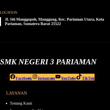
LOCATION
Jl. Siti Manggopoh, Manggung, Kec. Pariaman Utara, Kota
Pariaman, Sumatera Barat 25522
SMK NEGERI 3 PARIAMAN
Facebook
Instagram
YouTube
TikTok
LAYANAN
Tentang Kami