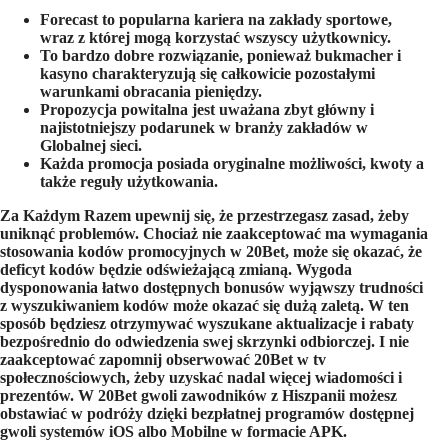
Forecast to popularna kariera na zakłady sportowe,
wraz z której mogą korzystać wszyscy użytkownicy.
To bardzo dobre rozwiązanie, ponieważ bukmacher i
kasyno charakteryzują się całkowicie pozostałymi
warunkami obracania pieniędzy.
Propozycja powitalna jest uważana zbyt główny i
najistotniejszy podarunek w branży zakładów w
Globalnej sieci.
Każda promocja posiada oryginalne możliwości, kwoty a
także reguły użytkowania.
Za Każdym Razem upewnij się, że przestrzegasz zasad, żeby
uniknąć problemów. Chociaż nie zaakceptować ma wymagania
stosowania kodów promocyjnych w 20Bet, może się okazać, że
deficyt kodów będzie odświeżającą zmianą. Wygoda
dysponowania łatwo dostępnych bonusów wyjąwszy trudności
z wyszukiwaniem kodów może okazać się dużą zaletą. W ten
sposób będziesz otrzymywać wyszukane aktualizacje i rabaty
bezpośrednio do odwiedzenia swej skrzynki odbiorczej. I nie
zaakceptować zapomnij obserwować 20Bet w tv
społecznościowych, żeby uzyskać nadal więcej wiadomości i
prezentów. W 20Bet gwoli zawodników z Hiszpanii możesz
obstawiać w podróży dzięki bezpłatnej programów dostępnej
gwoli systemów iOS albo Mobilne w formacie APK.