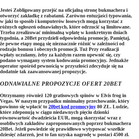
Jesteś Zobligowany przejść na oficjalną stronę bukmachera i
otworzyć zakładkę z rabatami. Zarówno entuzjaści typowania,
w jaki to sposób i komputerów losowych mogą korzystać z
różnych ogłoszeń odnawialnych, które odrzucić są limitowane.
Trzeba zrealizować minimalną wpłatę w konkretnym dniach
tygodnia, a 20Bet przydzieli odpowiednią promocję. Pamiętaj,
że pewne etapy mogą się nieznacznie różnić w zależności od
rodzaju bonusu i obecnych promocji. Tuż Przy realizacji
wpłaty uczulamy, żeby za każdym razem upewnić się, czy
podano wymagany system kodowania promocyjny. Jednakże
operator spośród pewnością w przyszłości zdecyduje się na
dodatnie tak zaawansowanej propozycje.
ODNAWIALNE PROPOZYCJE OFERT 20BET
Otrzymamy również 120 gratisowych spinów w Elvis frog in
Vegas. W naszym przypadku minimalny przechowanie, który
powinno się wpłacić to
20bet kod promocyjny
80 ZŁ. Ludzie,
które zdeponują w ciągu niedawnych pięciu dzionki
równowartość dwadzieścia EUR, mogą skorzystać wraz z
osobliwych zakładów zaproponowanych poprzez bukmachera
20Bet. Jeżeli powiedzie się prawidłowo wytypować wszelkie
dziesięć zdarzeń, jest to fan uzyska nagrodę w postaci 4500 zł.