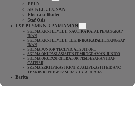
PPID
SK KELULUSAN
Ekstrakulikuler
Staf Osis
LSP P1 SMKN 3 PARIAMAN
SKEMA KKNI LEVEL II NAUTIKA KAPAL PENANGKAP
IKAN
SKEMA KKNI LEVEL II TEKHNIKA KAPAL PENANGKAP
IKAN
SKEMA JUNIOR TECHNICAL SUPPORT
SKEMA OKUPASI ASISTEN PEMROGRAMAN JUNIOR
SKEMA OKUPASI OPERATOR PEMBESARAN IKAN
CATFISH
SKEMA SERTIFIKASI KKNI KUALIFIKASI II BIDANG
TEKNIK REFRIGERASI DAN TATA UDARA
Berita