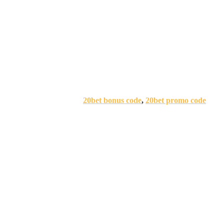
20BET CASINO PREMIA
NEW PLAYERS GET UP
TO $120 PLUS 120 FS
isko isko
05/06/2025
20bet bonus code
, 
20bet promo code
Kembali Ke Beranda