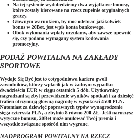
Na tej systemie wydobędziemy dwa wyjątkowe bonusy,
które zostały kierowane na rzecz zupełnie oryginalnych
graczy.
Głównym warunkiem, by móc odebrać jakikolwiek
bonus w 20Bet, jest wpis konta bankowego.
Obok wykonania wpłaty uczulamy, aby zawsze upewnić
się, czy podano wymagany system kodowania
promocyjny.
PODAŻ POWITALNA NA ZAKŁADY
SPORTOWE
Wydaje Się Być jest to cotygodniowa kariera gwoli
zawodników, którzy wpłacili jak w żadnym wypadku
dwadzieścia EUR w ciągu ostatnich 5 dób. Użytkownicy
nagradzani są zbyt przewidzenie wyników spotkań i za dziesięć
trafień otrzymują główną nagrodę w wysokości 4500 PLN.
Natomiast za dziewięć poprawnych typów wynagrodzenie
sięga czterysta PLN, a zbytnio 8 równo 200 ZŁ. Jeśli naruszysz
wytyczne bonusu, 20Bet może anulować Twój premia i
wszystkie związane spośród nim wygrane.
NADPROGRAM POWITALNY NA RZECZ