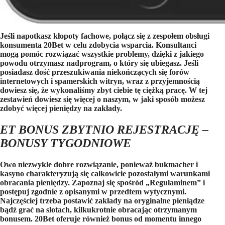
Jeśli napotkasz kłopoty fachowe, połącz się z zespołem obsługi
konsumenta 20Bet w celu zdobycia wsparcia. Konsultanci
mogą pomóc rozwiązać wszystkie problemy, dzięki z jakiego
powodu otrzymasz nadprogram, o który się ubiegasz. Jeśli
posiadasz dość przeszukiwania niekończących się forów
internetowych i spamerskich witryn, wraz z przyjemnością
dowiesz się, że wykonaliśmy zbyt ciebie tę ciężką pracę. W tej
zestawień dowiesz się więcej o naszym, w jaki sposób możesz
zdobyć więcej pieniędzy na zakłady.
ET BONUS ZBYTNIO REJESTRACJĘ –
BONUSY TYGODNIOWE
Owo niezwykle dobre rozwiązanie, ponieważ bukmacher i
kasyno charakteryzują się całkowicie pozostałymi warunkami
obracania pieniędzy. Zapoznaj się spośród „Regulaminem” i
postępuj zgodnie z opisanymi w przedtem wytycznymi.
Najczęściej trzeba postawić zakłady na oryginalne pieniądze
bądź grać na slotach, kilkukrotnie obracając otrzymanym
bonusem. 20Bet oferuje również bonus od momentu innego