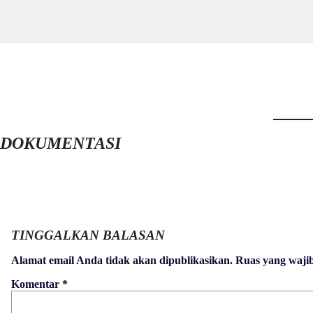
DOKUMENTASI
TINGGALKAN BALASAN
Alamat email Anda tidak akan dipublikasikan.
Ruas yang waji
Komentar
*