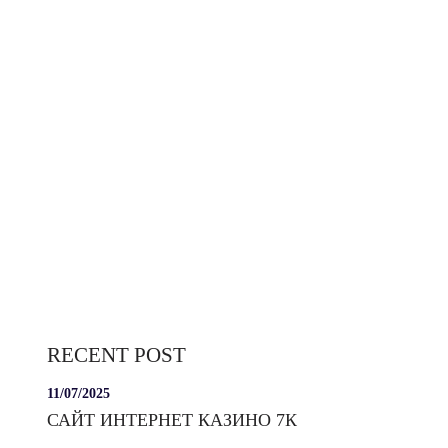
RECENT POST
11/07/2025
САЙТ ИНТЕРНЕТ КАЗИНО 7К