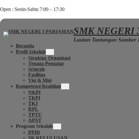
Open : Senin-Sabtu 7:00 – 17:30
SMK NEGERI 
Lautan Tantangan Sumber 
Beranda
Profil Sekolah
Struktur Organisasi
Tenaga Pengajar
Sejarah
Fasilitas
Visi & Misi
Kompetensi Keahlian
NKPI
TKPI
TKJ
RPL
TPTU
APAT
Program Sekolah
PPID
SK KELULUSAN