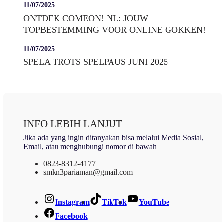
11/07/2025
ONTDEK COMEON! NL: JOUW
TOPBESTEMMING VOOR ONLINE GOKKEN!
11/07/2025
SPELA TROTS SPELPAUS JUNI 2025
INFO LEBIH LANJUT
Jika ada yang ingin ditanyakan bisa melalui Media Sosial,
Email, atau menghubungi nomor di bawah
0823-8312-4177
smkn3pariaman@gmail.com
Instagram
TikTok
YouTube
Facebook