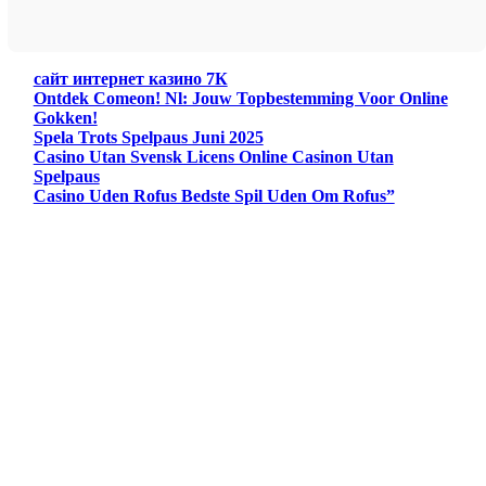
сайт интернет казино 7К
Ontdek Comeon! Nl: Jouw Topbestemming Voor Online
Gokken!
Spela Trots Spelpaus Juni 2025
Casino Utan Svensk Licens Online Casinon Utan
Spelpaus
Casino Uden Rofus Bedste Spil Uden Om Rofus”