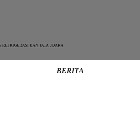
N
IK REFRIGERASI DAN TATA UDARA
BERITA
Kembali Ke Beranda