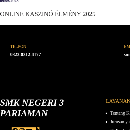
09/06/2025
ONLINE KASZINÓ ÉLMÉNY 2025
TELPON
EM
0823-8312-4177
sm
SMK NEGERI 3
LAYANA
PARIAMAN
Tentang K
Jurusan ya
F
I
Y
T