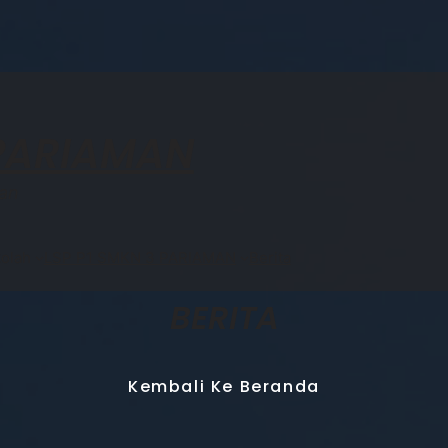
 PARIAMAN
an
olah
LSP P1 SMKN 3 PARIAMAN
Berita
BERITA
Kembali Ke Beranda